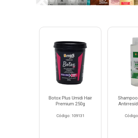
ar Umidi Hair
Botox Plus Umidi Hair
Shampoo 
Rícino 30ml
Premium 250g
Antirresí
: 120127
Código: 109131
Código