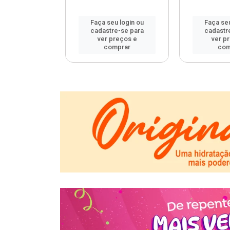
u login ou
Faça seu login ou
Faça seu
e-se para
cadastre-se para
cadastr
reços e
ver preços e
ver p
mprar
comprar
com