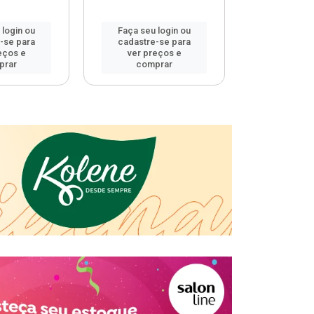
 login ou
Faça seu login ou
Faça seu 
-se para
cadastre-se para
cadastre
eços e
ver preços e
ver pr
prar
comprar
comp