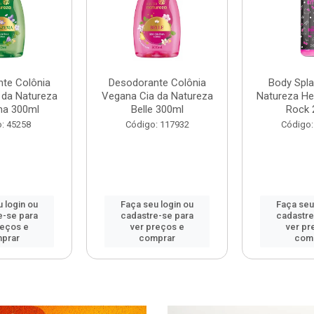
te Colônia
Desodorante Colônia
Body Spla
 da Natureza
Vegana Cia da Natureza
Natureza Hel
ma 300ml
Belle 300ml
Rock 
: 45258
Código: 117932
Código:
 login ou
Faça seu login ou
Faça seu
e-se para
cadastre-se para
cadastre
reços e
ver preços e
ver pr
prar
comprar
com