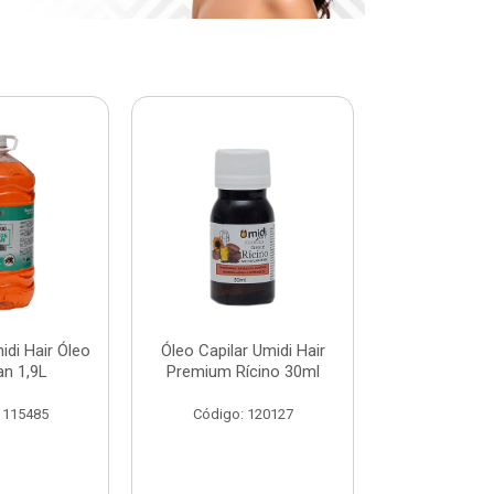
di Hair Óleo
Óleo Capilar Umidi Hair
Botox Plus 
an 1,9L
Premium Rícino 30ml
Premiu
 115485
Código: 120127
Código: