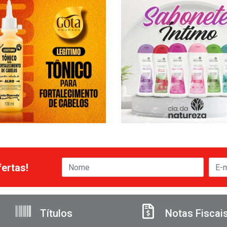
ertas!
Títulos
Notas Fiscai