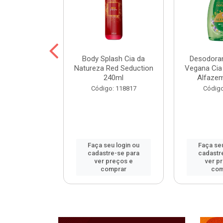
ohall Select
Body Splash Cia da
Desodoran
 300ml
Natureza Red Seduction
Vegana Cia
240ml
Alfaze
: 120172
Código: 118817
Código
u login ou
Faça seu login ou
Faça seu
e-se para
cadastre-se para
cadastr
reços e
ver preços e
ver p
mprar
comprar
com