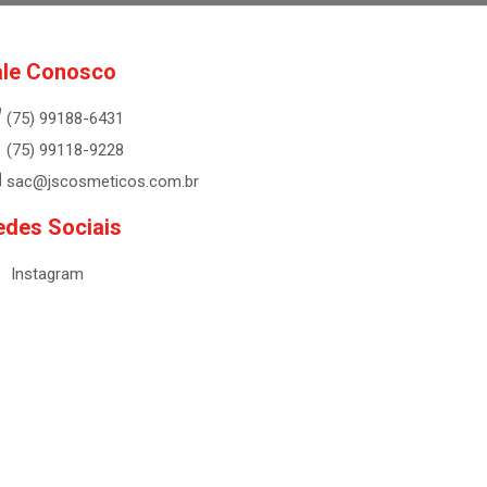
ale Conosco
(75) 99188-6431
(75) 99118-9228
sac@jscosmeticos.com.br
edes Sociais
Instagram