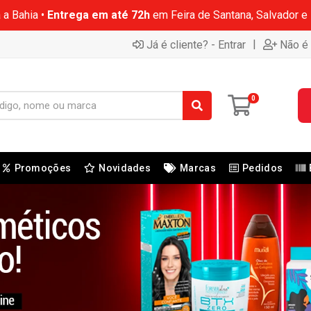
 a Bahia •
Entrega em até 72h
em Feira de Santana, Salvador e
|
Já é cliente? - Entrar
Não é 
0
Promoções
Novidades
Marcas
Pedidos