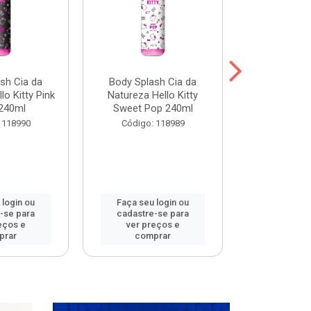
sh Cia da
Body Splash Cia da
Body Spla
lo Kitty Pink
Natureza Hello Kitty
Natureza L
240ml
Sweet Pop 240ml
Meets 
 118990
Código: 118989
Código:
 login ou
Faça seu login ou
Faça seu 
-se para
cadastre-se para
cadastre
eços e
ver preços e
ver pr
prar
comprar
comp