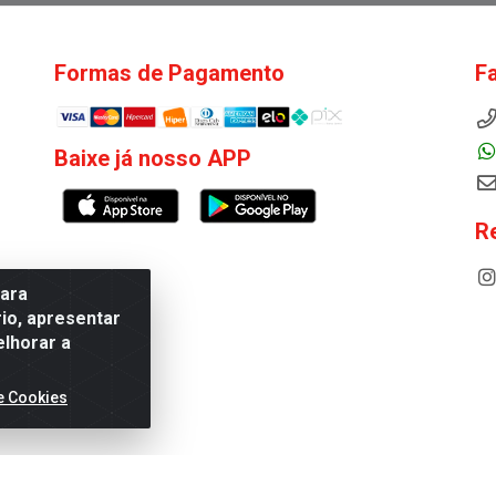
Formas de Pagamento
F
Baixe já nosso APP
R
para
io, apresentar
elhorar a
e Cookies