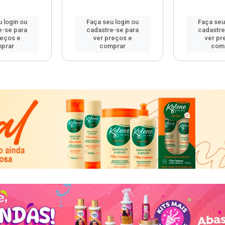
 login ou
Faça seu login ou
Faça seu
e-se para
cadastre-se para
cadastre
reços e
ver preços e
ver pr
prar
comprar
com