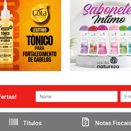
ertas!
Títulos
Notas Fiscai