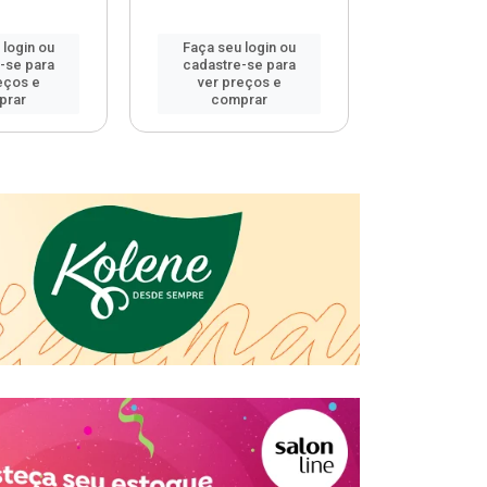
 login ou
Faça seu login ou
Faça seu 
-se para
cadastre-se para
cadastre
eços e
ver preços e
ver pr
prar
comprar
comp