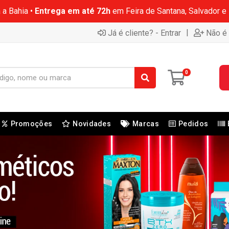
 a Bahia •
Entrega em até 72h
em Feira de Santana, Salvador e
|
Já é cliente? - Entrar
Não é 
0
Promoções
Novidades
Marcas
Pedidos