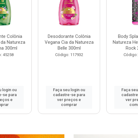
te Colônia
Desodorante Colônia
Body Spla
 da Natureza
Vegana Cia da Natureza
Natureza Hel
ma 300ml
Belle 300ml
Rock 
: 45258
Código: 117932
Código:
 login ou
Faça seu login ou
Faça seu
e-se para
cadastre-se para
cadastre
reços e
ver preços e
ver pr
prar
comprar
com