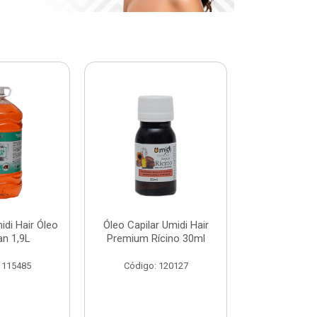
di Hair Óleo
Óleo Capilar Umidi Hair
Botox Plus 
an 1,9L
Premium Rícino 30ml
Premiu
 115485
Código: 120127
Código: