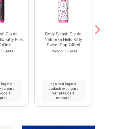
sh Cia da
Body Splash Cia da
Body Spla
lo Kitty Pink
Natureza Hello Kitty
Natureza L
240ml
Sweet Pop 240ml
Meets 
 118990
Código: 118989
Código:
 login ou
Faça seu login ou
Faça seu 
-se para
cadastre-se para
cadastre
eços e
ver preços e
ver pr
prar
comprar
comp