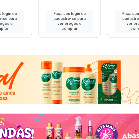
 login ou
Faça seu login ou
Faça seu
e-se para
cadastre-se para
cadastre
reços e
ver preços e
ver pr
prar
comprar
com