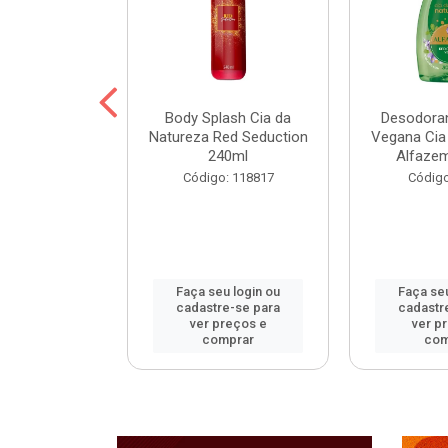
ohall Select
Body Splash Cia da
Desodoran
 300ml
Natureza Red Seduction
Vegana Cia
240ml
Alfaze
: 120172
Código: 118817
Código
u login ou
Faça seu login ou
Faça seu
e-se para
cadastre-se para
cadastr
reços e
ver preços e
ver p
mprar
comprar
com