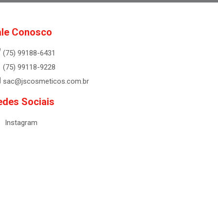
ale Conosco
(75) 99188-6431
(75) 99118-9228
sac@jscosmeticos.com.br
edes Sociais
Instagram