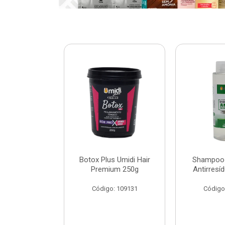
ar Umidi Hair
Botox Plus Umidi Hair
Shampoo 
Rícino 30ml
Premium 250g
Antirresí
: 120127
Código: 109131
Código