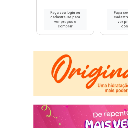
u login ou
Faça seu login ou
Faça seu
e-se para
cadastre-se para
cadastr
reços e
ver preços e
ver p
mprar
comprar
com