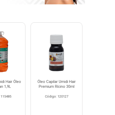
di Hair Óleo
Óleo Capilar Umidi Hair
Botox Plus 
an 1,9L
Premium Rícino 30ml
Premiu
 115485
Código: 120127
Código: