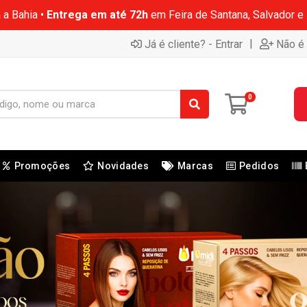
 a Bahia •
Entrega em até 72h
em Feira de Santana, Salvador e
|
Já é cliente? - Entrar
Não é 
0
Promoções
Novidades
Marcas
Pedidos