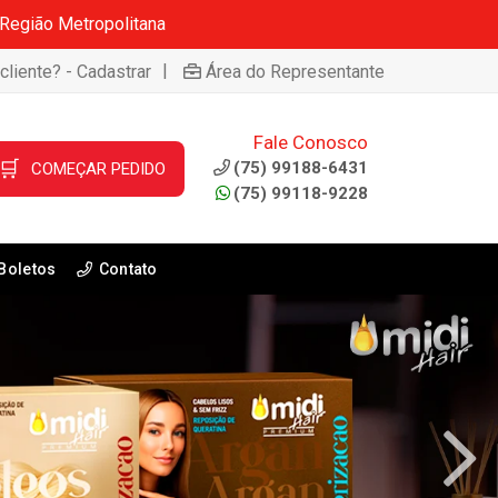
 Região Metropolitana
|
cliente? - Cadastrar
Área do Representante
Fale Conosco
🛒
(75) 99188-6431
COMEÇAR PEDIDO
(75) 99118-9228
Boletos
Contato