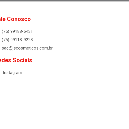
ale Conosco
(75) 99188-6431
(75) 99118-9228
sac@jscosmeticos.com.br
edes Sociais
Instagram