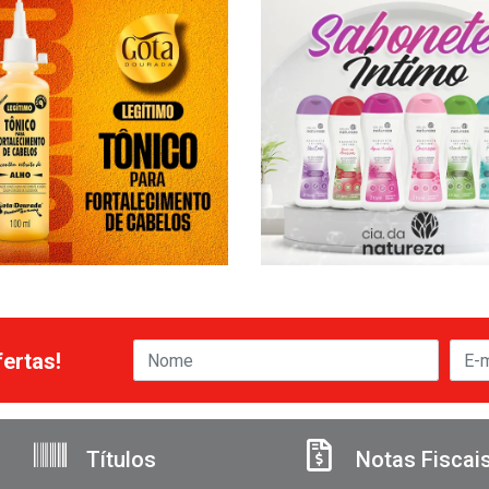
ertas!
Títulos
Notas Fiscai