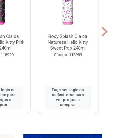
sh Cia da
Body Splash Cia da
Body Spla
lo Kitty Pink
Natureza Hello Kitty
Natureza L
240ml
Sweet Pop 240ml
Meets 
 118990
Código: 118989
Código:
 login ou
Faça seu login ou
Faça seu 
-se para
cadastre-se para
cadastre
eços e
ver preços e
ver pr
prar
comprar
comp