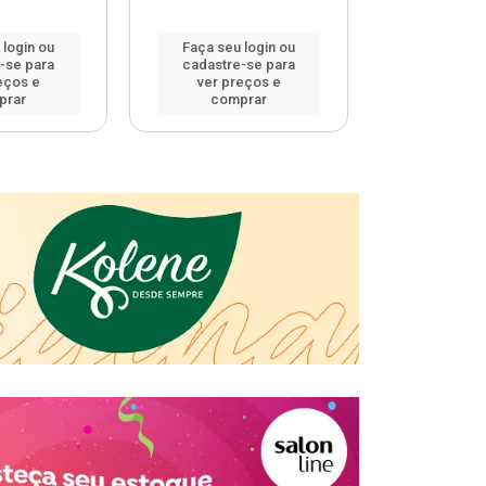
 login ou
Faça seu login ou
Faça seu 
-se para
cadastre-se para
cadastre
eços e
ver preços e
ver pr
prar
comprar
comp