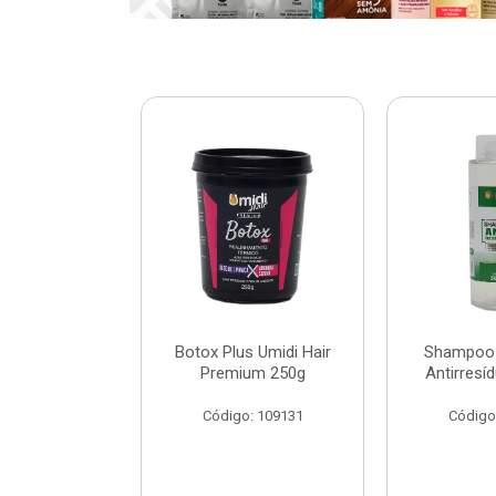
ar Umidi Hair
Botox Plus Umidi Hair
Shampoo 
Rícino 30ml
Premium 250g
Antirresí
: 120127
Código: 109131
Código