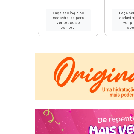
u login ou
Faça seu login ou
Faça seu
e-se para
cadastre-se para
cadastr
reços e
ver preços e
ver p
mprar
comprar
com