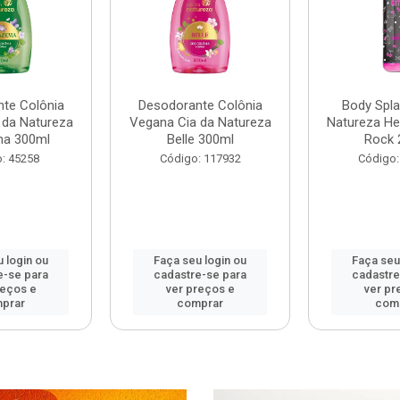
te Colônia
Desodorante Colônia
Body Spla
 da Natureza
Vegana Cia da Natureza
Natureza Hel
ma 300ml
Belle 300ml
Rock 
: 45258
Código: 117932
Código:
 login ou
Faça seu login ou
Faça seu
e-se para
cadastre-se para
cadastre
reços e
ver preços e
ver pr
prar
comprar
com