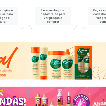
 login ou
Faça seu login ou
Faça seu
e-se para
cadastre-se para
cadastre
reços e
ver preços e
ver pr
prar
comprar
com