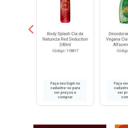
ohall Select
Body Splash Cia da
Desodoran
 300ml
Natureza Red Seduction
Vegana Cia
240ml
Alfaze
: 120172
Código: 118817
Código
u login ou
Faça seu login ou
Faça seu
e-se para
cadastre-se para
cadastr
reços e
ver preços e
ver p
mprar
comprar
com