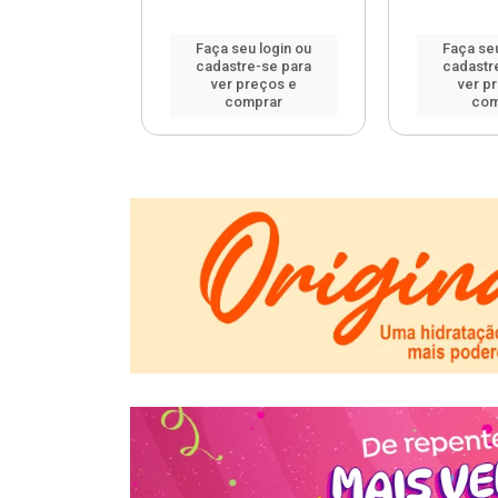
u login ou
Faça seu login ou
Faça seu
e-se para
cadastre-se para
cadastr
reços e
ver preços e
ver p
mprar
comprar
com