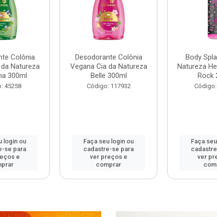
te Colônia
Desodorante Colônia
Body Spla
 da Natureza
Vegana Cia da Natureza
Natureza Hel
ma 300ml
Belle 300ml
Rock 
: 45258
Código: 117932
Código:
 login ou
Faça seu login ou
Faça seu
e-se para
cadastre-se para
cadastre
reços e
ver preços e
ver pr
prar
comprar
com