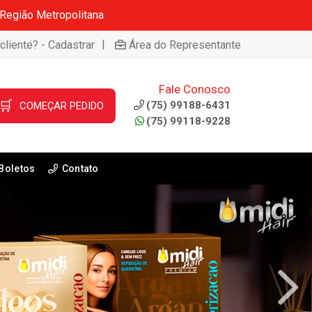
 Região Metropolitana
|
cliente? - Cadastrar
Área do Representante
Fale Conosco
🛒
(75) 99188-6431
COMEÇAR PEDIDO
(75) 99118-9228
Boletos
Contato