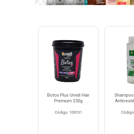
ar Umidi Hair
Botox Plus Umidi Hair
Shampoo 
Rícino 30ml
Premium 250g
Antirresí
: 120127
Código: 109131
Código