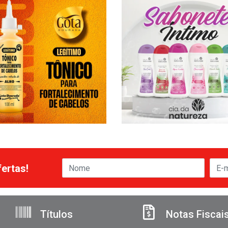
ertas!
Títulos
Notas Fiscai