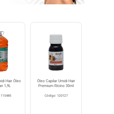
di Hair Óleo
Óleo Capilar Umidi Hair
Botox Plus 
an 1,9L
Premium Rícino 30ml
Premiu
 115485
Código: 120127
Código: