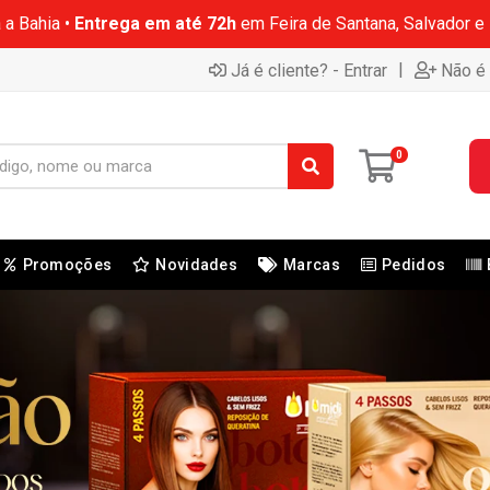
 a Bahia •
Entrega em até 72h
em Feira de Santana, Salvador e
|
Já é cliente? - Entrar
Não é 
0
Promoções
Novidades
Marcas
Pedidos