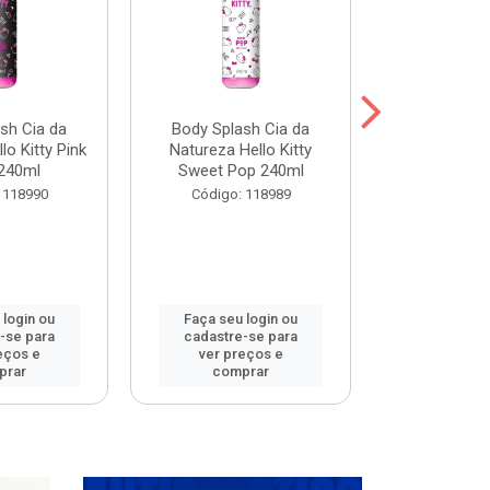
sh Cia da
Body Splash Cia da
Body Spla
lo Kitty Pink
Natureza Hello Kitty
Natureza L
240ml
Sweet Pop 240ml
Meets 
 118990
Código: 118989
Código:
 login ou
Faça seu login ou
Faça seu 
-se para
cadastre-se para
cadastre
eços e
ver preços e
ver pr
prar
comprar
comp