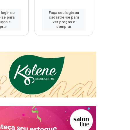
 login ou
Faça seu login ou
Faça seu 
-se para
cadastre-se para
cadastre
eços e
ver preços e
ver pr
prar
comprar
comp