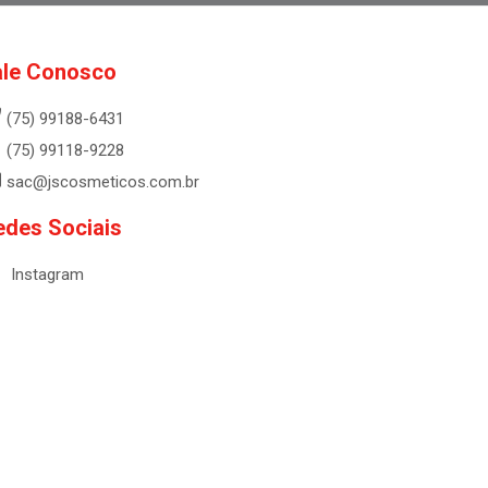
ale Conosco
(75) 99188-6431
(75) 99118-9228
sac@jscosmeticos.com.br
edes Sociais
Instagram