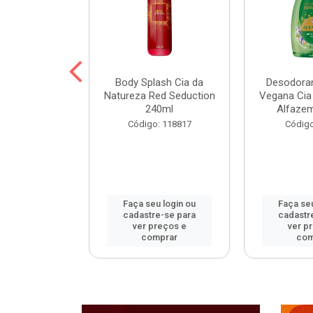
ohall Select
Body Splash Cia da
Desodoran
 300ml
Natureza Red Seduction
Vegana Cia
240ml
Alfaze
: 120172
Código: 118817
Código
u login ou
Faça seu login ou
Faça seu
e-se para
cadastre-se para
cadastr
reços e
ver preços e
ver p
mprar
comprar
com