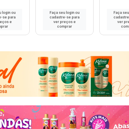
 login ou
Faça seu login ou
Faça seu
e-se para
cadastre-se para
cadastre
reços e
ver preços e
ver pr
prar
comprar
com