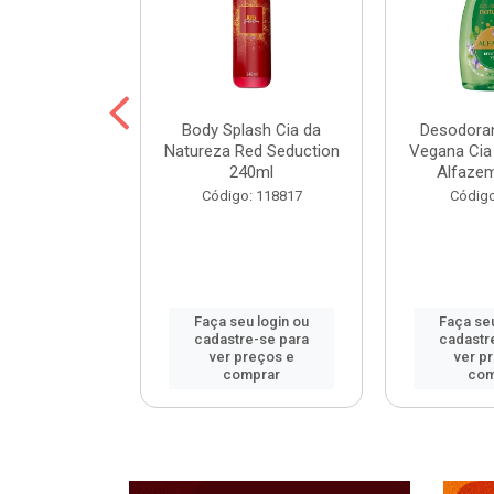
ohall Select
Body Splash Cia da
Desodoran
 300ml
Natureza Red Seduction
Vegana Cia
240ml
Alfaze
: 120172
Código: 118817
Código
u login ou
Faça seu login ou
Faça seu
e-se para
cadastre-se para
cadastr
reços e
ver preços e
ver p
mprar
comprar
com