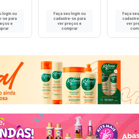
 login ou
Faça seu login ou
Faça seu
e-se para
cadastre-se para
cadastre
reços e
ver preços e
ver pr
prar
comprar
com