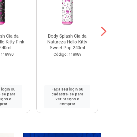
sh Cia da
Body Splash Cia da
Body Spla
lo Kitty Pink
Natureza Hello Kitty
Natureza L
240ml
Sweet Pop 240ml
Meets 
 118990
Código: 118989
Código:
 login ou
Faça seu login ou
Faça seu 
-se para
cadastre-se para
cadastre
eços e
ver preços e
ver pr
prar
comprar
comp