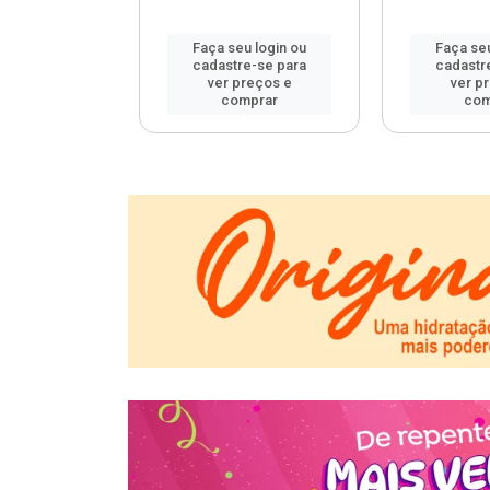
u login ou
Faça seu login ou
Faça seu
e-se para
cadastre-se para
cadastr
reços e
ver preços e
ver p
mprar
comprar
com