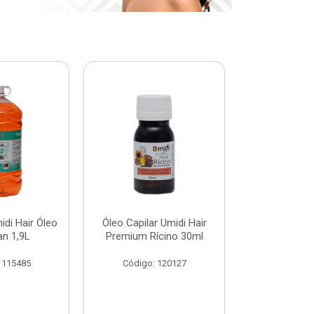
di Hair Óleo
Óleo Capilar Umidi Hair
Botox Plus 
an 1,9L
Premium Rícino 30ml
Premiu
 115485
Código: 120127
Código: