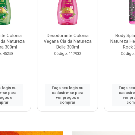
te Colônia
Desodorante Colônia
Body Spla
 da Natureza
Vegana Cia da Natureza
Natureza Hel
ma 300ml
Belle 300ml
Rock 
: 45258
Código: 117932
Código:
 login ou
Faça seu login ou
Faça seu
e-se para
cadastre-se para
cadastre
reços e
ver preços e
ver pr
prar
comprar
com