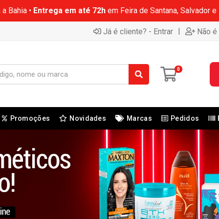
 a Bahia •
Entrega em até 72h
em Feira de Santana, Salvador e
|
Já é cliente? - Entrar
Não é 
0
Promoções
Novidades
Marcas
Pedidos