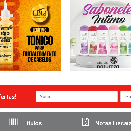
ertas!
Títulos
Notas Fiscai