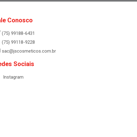
ale Conosco
(75) 99188-6431
(75) 99118-9228
sac@jscosmeticos.com.br
edes Sociais
Instagram