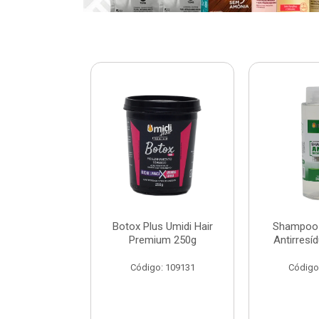
ar Umidi Hair
Botox Plus Umidi Hair
Shampoo 
Rícino 30ml
Premium 250g
Antirresí
: 120127
Código: 109131
Código