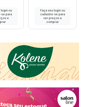
 login ou
Faça seu login ou
Faça seu 
-se para
cadastre-se para
cadastre
eços e
ver preços e
ver pr
prar
comprar
comp