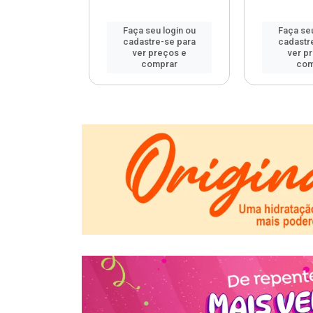
u login ou
Faça seu login ou
Faça seu
e-se para
cadastre-se para
cadastr
reços e
ver preços e
ver p
mprar
comprar
com