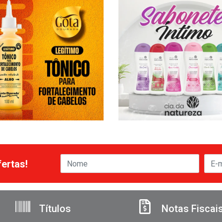
ertas!
Títulos
Notas Fiscai