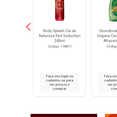
ohall Select
Body Splash Cia da
Desodoran
 300ml
Natureza Red Seduction
Vegana Cia
240ml
Alfaze
: 120172
Código: 118817
Código
u login ou
Faça seu login ou
Faça seu
e-se para
cadastre-se para
cadastr
reços e
ver preços e
ver p
mprar
comprar
com