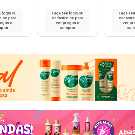
 login ou
Faça seu login ou
Faça seu
e-se para
cadastre-se para
cadastre
reços e
ver preços e
ver pr
prar
comprar
com