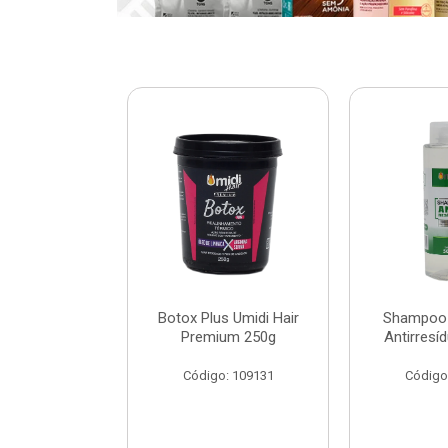
ar Umidi Hair
Botox Plus Umidi Hair
Shampoo 
Rícino 30ml
Premium 250g
Antirresí
: 120127
Código: 109131
Código