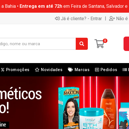
 a Bahia •
Entrega em até 72h
em Feira de Santana, Salvador e
|
Já é cliente? - Entrar
Não é 
0
Promoções
Novidades
Marcas
Pedidos