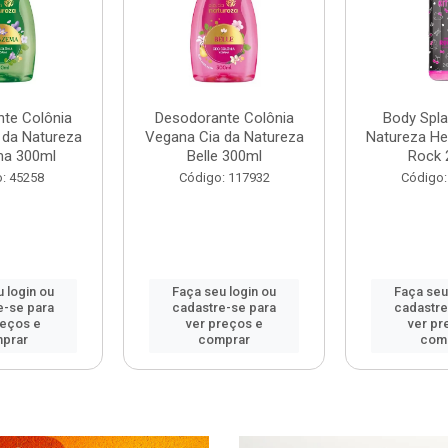
te Colônia
Desodorante Colônia
Body Spla
 da Natureza
Vegana Cia da Natureza
Natureza Hel
ma 300ml
Belle 300ml
Rock 
: 45258
Código: 117932
Código:
 login ou
Faça seu login ou
Faça seu
e-se para
cadastre-se para
cadastre
reços e
ver preços e
ver pr
prar
comprar
com