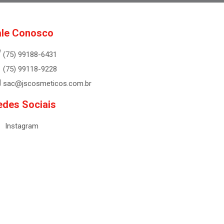
ale Conosco
(75) 99188-6431
(75) 99118-9228
sac@jscosmeticos.com.br
edes Sociais
Instagram