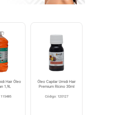
di Hair Óleo
Óleo Capilar Umidi Hair
Botox Plus 
an 1,9L
Premium Rícino 30ml
Premiu
 115485
Código: 120127
Código: