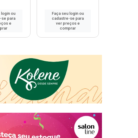
 login ou
Faça seu login ou
Faça seu 
-se para
cadastre-se para
cadastre
eços e
ver preços e
ver pr
prar
comprar
comp