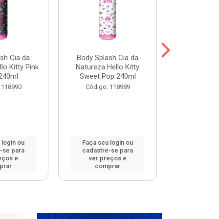
sh Cia da
Body Splash Cia da
Body Spla
lo Kitty Pink
Natureza Hello Kitty
Natureza L
240ml
Sweet Pop 240ml
Meets 
 118990
Código: 118989
Código:
 login ou
Faça seu login ou
Faça seu 
-se para
cadastre-se para
cadastre
eços e
ver preços e
ver pr
prar
comprar
comp