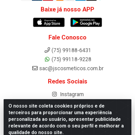
Baixe já nosso APP
Fale Conosco
(75) 99188-6431
(75) 99118-9228
sac@jscosmeticos.com.br
Redes Sociais
Instagram
O nosso site coleta cookies próprios e de
terceiros para proporcionar uma experiência
personalizada ao usuário, apresentar publicidade
Distribuidora de Cosméticos Antoneto LTDA - BA-052, km 87 -
relevante de acordo com o seu perfil e melhorar a
Industrial, Ipirá - BA, 44600-000 - CNPJ 10.984.107/0001-75
qualidade do nosso site.