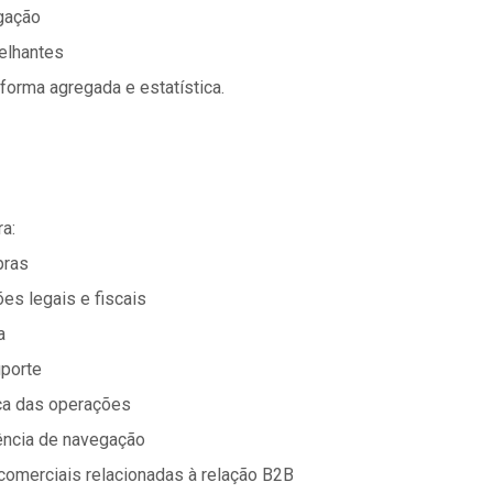
gação
elhantes
forma agregada e estatística.
a:
pras
ões legais e fiscais
a
uporte
nça das operações
ência de navegação
 comerciais relacionadas à relação B2B