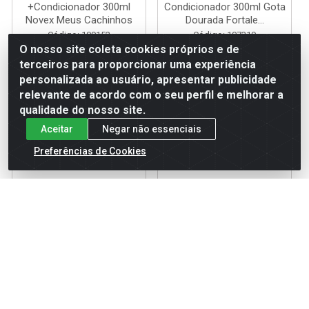
+Condicionador 300ml
Condicionador 300ml Gota
Novex Meus Cachinhos
Dourada Fortale...
Código: 109152
Código: 107319
Embalagem: UN
Embalagem: UN
O nosso site coleta cookies próprios e de
terceiros para proporcionar uma experiência
personalizada ao usuário, apresentar publicidade
Faça seu login ou
Faça seu login ou
relevante de acordo com o seu perfil e melhorar a
cadastre-se para
cadastre-se para
qualidade do nosso site.
ver preços e
ver preços e
comprar
comprar
Aceitar
Negar não essenciais
Preferências de Cookies