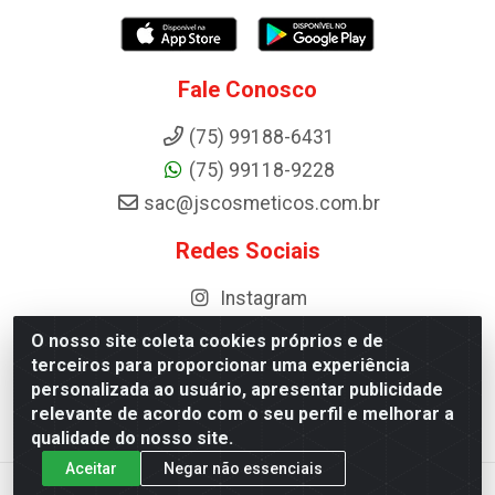
Fale Conosco
(75) 99188-6431
(75) 99118-9228
sac@jscosmeticos.com.br
Redes Sociais
Instagram
O nosso site coleta cookies próprios e de
terceiros para proporcionar uma experiência
personalizada ao usuário, apresentar publicidade
Distribuidora de Cosméticos Antoneto LTDA - BA-052, km 87 -
relevante de acordo com o seu perfil e melhorar a
Industrial, Ipirá - BA, 44600-000 - CNPJ 10.984.107/0001-75
qualidade do nosso site.
Aceitar
Negar não essenciais