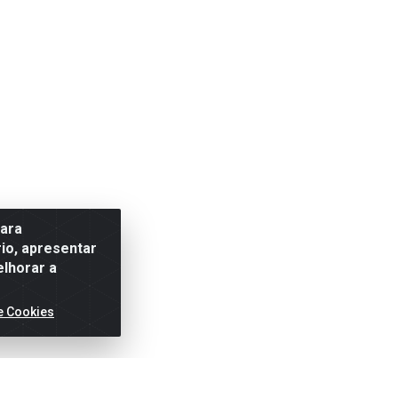
para
io, apresentar
elhorar a
e Cookies