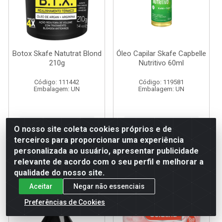
Botox Skafe Natutrat Blond
Óleo Capilar Skafe Capbelle
210g
Nutritivo 60ml
Código: 111442
Código: 119581
Embalagem: UN
Embalagem: UN
Faça seu login ou
Faça seu login ou
O nosso site coleta cookies próprios e de
cadastre-se para
cadastre-se para
ver preços e
ver preços e
terceiros para proporcionar uma experiência
comprar
comprar
personalizada ao usuário, apresentar publicidade
relevante de acordo com o seu perfil e melhorar a
qualidade do nosso site.
Aceitar
Negar não essenciais
Preferências de Cookies