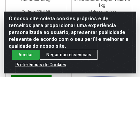
1kg
Código: 120468
Código: 119083
Embalagem: UN
Embalagem: UN
O nosso site coleta cookies próprios e de
terceiros para proporcionar uma experiência
personalizada ao usuário, apresentar publicidade
Faça seu login ou
Faça seu login ou
relevante de acordo com o seu perfil e melhorar a
cadastre-se para
cadastre-se para
qualidade do nosso site.
ver preços e
ver preços e
comprar
comprar
Aceitar
Negar não essenciais
Preferências de Cookies
COMPRE E GANHE