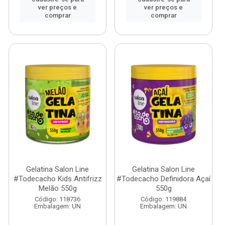
ver preços e
ver preços e
comprar
comprar
Gelatina Salon Line
Gelatina Salon Line
#Todecacho Kids Antifrizz
#Todecacho Definidora Açaí
Melão 550g
550g
Código: 118736
Código: 119884
Embalagem: UN
Embalagem: UN