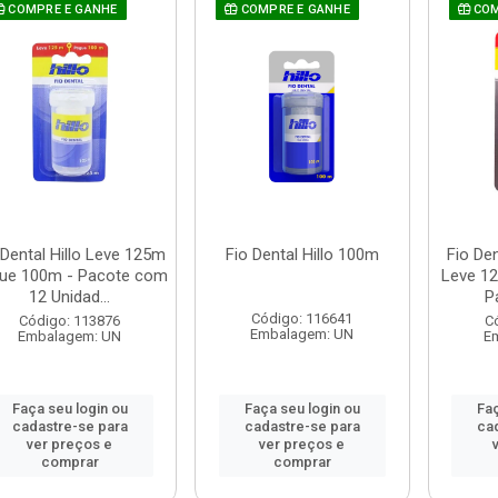
COMPRE E GANHE
COMPRE E GANHE
COM
 Dental Hillo Leve 125m
Fio Dental Hillo 100m
Fio Den
ue 100m - Pacote com
Leve 1
12 Unidad...
P
Código: 116641
Código: 113876
C
Embalagem: UN
Embalagem: UN
E
Faça seu login ou
Faça seu login ou
Faç
cadastre-se para
cadastre-se para
ca
ver preços e
ver preços e
comprar
comprar