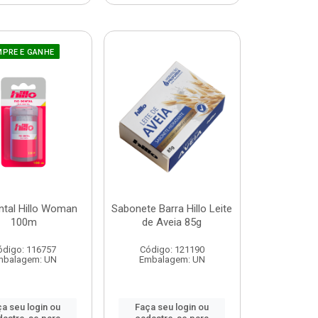
PRE E GANHE
ntal Hillo Woman
Sabonete Barra Hillo Leite
100m
de Aveia 85g
ódigo: 116757
Código: 121190
mbalagem: UN
Embalagem: UN
a seu login ou
Faça seu login ou