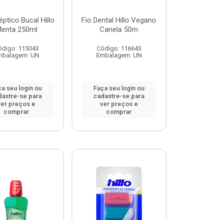
éptico Bucal Hillo
Fio Dental Hillo Vegano
enta 250ml
Canela 50m
ódigo: 115043
Código: 116643
mbalagem: UN
Embalagem: UN
a seu login ou
Faça seu login ou
dastre-se para
cadastre-se para
ver preços e
ver preços e
comprar
comprar