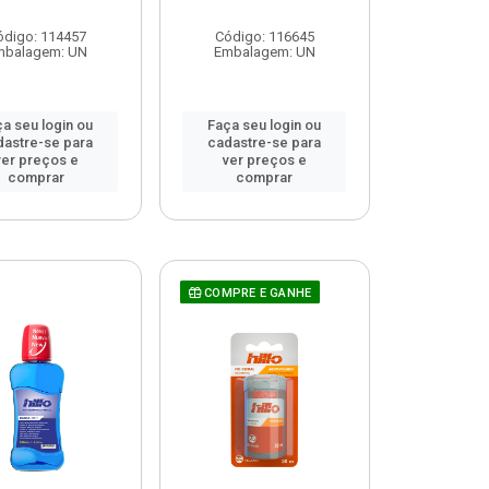
ódigo: 114457
Código: 116645
mbalagem: UN
Embalagem: UN
a seu login ou
Faça seu login ou
dastre-se para
cadastre-se para
ver preços e
ver preços e
comprar
comprar
COMPRE E GANHE