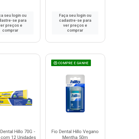
a seu login ou
Faça seu login ou
dastre-se para
cadastre-se para
ver preços e
ver preços e
comprar
comprar
COMPRE E GANHE
ental Hillo 70G -
Fio Dental Hillo Vegano
 com 12 Unidades
Mentha 50m