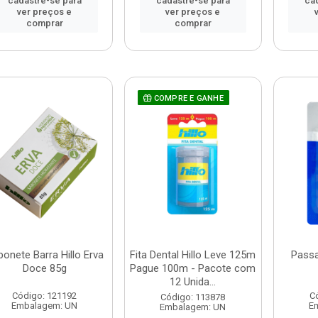
cadastre-se para
cadastre-se para
ca
ver preços e
ver preços e
comprar
comprar
COMPRE E GANHE
onete Barra Hillo Erva
Fita Dental Hillo Leve 125m
Passa
Doce 85g
Pague 100m - Pacote com
12 Unida...
Código: 121192
C
Código: 113878
Embalagem: UN
E
Embalagem: UN