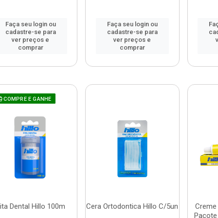
Faça seu login ou
Faça seu login ou
Faç
cadastre-se para
cadastre-se para
ca
ver preços e
ver preços e
comprar
comprar
COMPRE E GANHE
ita Dental Hillo 100m
Cera Ortodontica Hillo C/5un
Creme D
Pacote