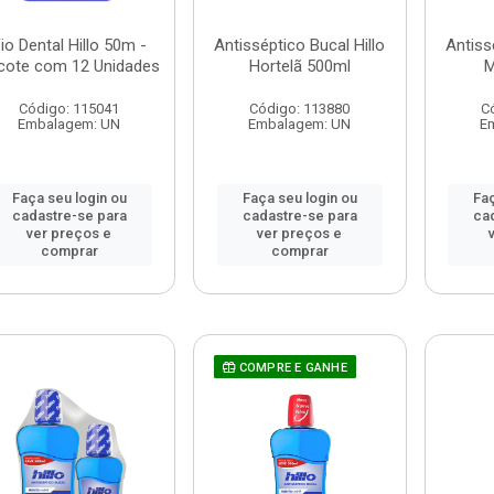
io Dental Hillo 50m -
Antisséptico Bucal Hillo
Antiss
cote com 12 Unidades
Hortelã 500ml
M
Código: 115041
Código: 113880
C
Embalagem: UN
Embalagem: UN
E
Faça seu login ou
Faça seu login ou
Faç
cadastre-se para
cadastre-se para
ca
ver preços e
ver preços e
comprar
comprar
COMPRE E GANHE