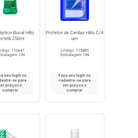
éptico Bucal Hillo
Protetor de Cerdas Hillo C/4
ortelã 250ml
um
ódigo: 116647
Código: 113885
mbalagem: UN
Embalagem: UN
a seu login ou
Faça seu login ou
dastre-se para
cadastre-se para
ver preços e
ver preços e
comprar
comprar