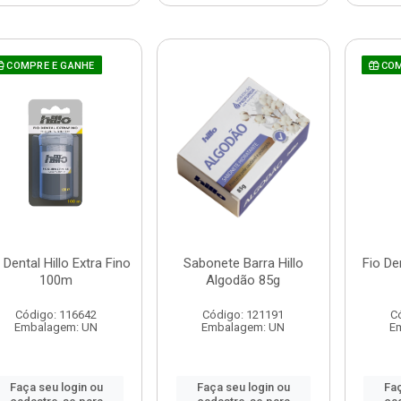
COMPRE E GANHE
COM
 Dental Hillo Extra Fino
Sabonete Barra Hillo
Fio De
100m
Algodão 85g
Código: 116642
Código: 121191
C
Embalagem: UN
Embalagem: UN
E
Faça seu login ou
Faça seu login ou
Faç