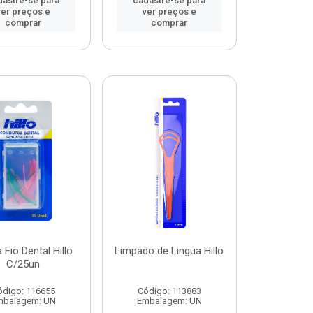
dastre-se para
cadastre-se para
ver preços e
ver preços e
comprar
comprar
 Fio Dental Hillo
Limpado de Lingua Hillo
C/25un
ódigo: 116655
Código: 113883
mbalagem: UN
Embalagem: UN