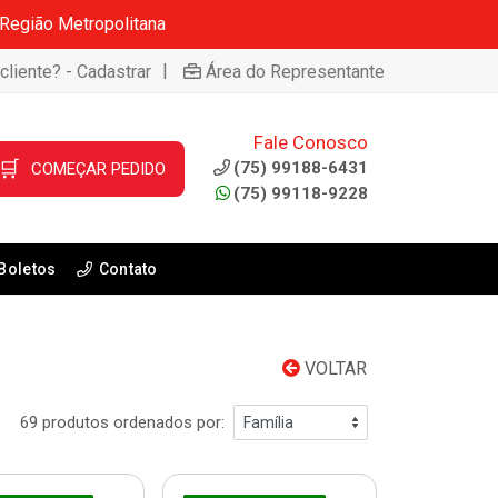
 Região Metropolitana
|
cliente? - Cadastrar
Área do Representante
Fale Conosco
🛒
(75) 99188-6431
COMEÇAR PEDIDO
(75) 99118-9228
Boletos
Contato
VOLTAR
69 produtos ordenados por: