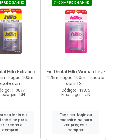
PRE E GANHE
COMPRE E GANHE
tal Hillo Extrafino
Fio Dental Hillo Woman Leve
25m Pague 100m -
125m Pague 100m - Pacote
acote com...
com 12 ...
ódigo: 113877
Código: 113875
mbalagem: UN
Embalagem: UN
a seu login ou
Faça seu login ou
dastre-se para
cadastre-se para
ver preços e
ver preços e
comprar
comprar