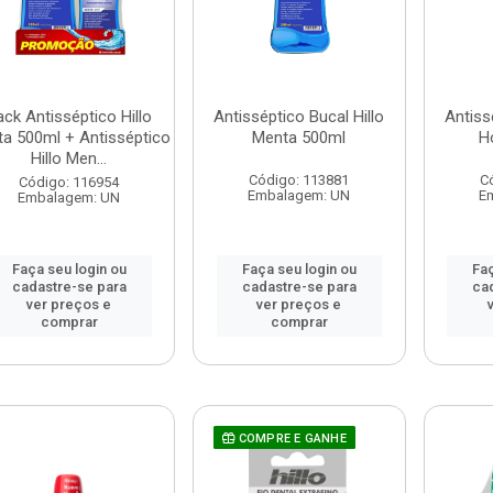
ack Antisséptico Hillo
Antisséptico Bucal Hillo
Antiss
a 500ml + Antisséptico
Menta 500ml
H
Hillo Men...
Código: 113881
C
Código: 116954
Embalagem: UN
E
Embalagem: UN
Faça seu login ou
Faça seu login ou
Faç
cadastre-se para
cadastre-se para
ca
ver preços e
ver preços e
comprar
comprar
COMPRE E GANHE