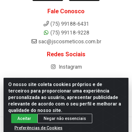
Fale Conosco
(75) 99188-6431
(75) 99118-9228
sac@jscosmeticos.com.br
Redes Sociais
Instagram
O nosso site coleta cookies próprios e de
terceiros para proporcionar uma experiência
Distribuidora de Cosméticos Antoneto LTDA - BA-052,
personalizada ao usuário, apresentar publicidade
km 87 - Industrial, Ipirá - BA, 44600-000 - CNPJ
relevante de acordo com o seu perfil e melhorar a
10.984.107/0001-75
qualidade do nosso site.
Aceitar
Negar não essenciais
Preferências de Cookies