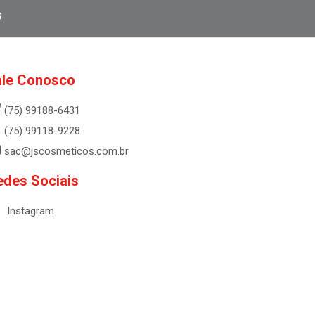
s
ale Conosco
(75) 99188-6431
(75) 99118-9228
sac@jscosmeticos.com.br
edes Sociais
Instagram