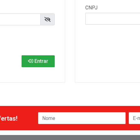
CNPJ
Entrar
ertas!