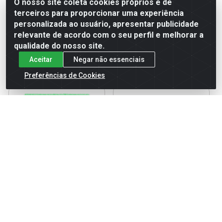
Embalagem: UN
O nosso site coleta cookies próprios e de
terceiros para proporcionar uma experiência
personalizada ao usuário, apresentar publicidade
Faça seu login ou
Faça seu login ou
relevante de acordo com o seu perfil e melhorar a
cadastre-se para
cadastre-se para
qualidade do nosso site.
ver preços e
ver preços e
comprar
comprar
Aceitar
Negar não essenciais
Preferências de Cookies
Bobes Autoaderente Vertix
Prendedor de Cetim para
N1 335 - 6 Unidades
Cabelo Santa Clara com