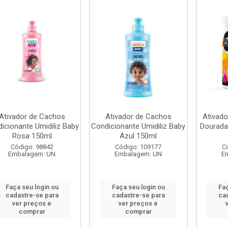
Ativador de Cachos
Ativador de Cachos
Ativad
icionante Umidiliz Baby
Condicionante Umidiliz Baby
Dourada
Rosa 150ml
Azul 150ml
Código: 98842
Código: 109177
C
Embalagem: UN
Embalagem: UN
E
Faça seu login ou
Faça seu login ou
Faç
cadastre-se para
cadastre-se para
ca
ver preços e
ver preços e
comprar
comprar