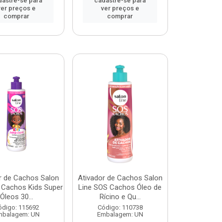
dastre-se para
cadastre-se para
ver preços e
ver preços e
comprar
comprar
r de Cachos Salon
Ativador de Cachos Salon
 Cachos Kids Super
Line SOS Cachos Óleo de
Óleos 30...
Rícino e Qu...
ódigo: 115692
Código: 110738
mbalagem: UN
Embalagem: UN