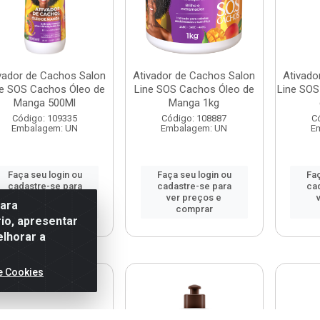
vador de Cachos Salon
Ativador de Cachos Salon
Ativado
ne SOS Cachos Óleo de
Line SOS Cachos Óleo de
Line SOS
Manga 500Ml
Manga 1kg
Código: 109335
Código: 108887
C
Embalagem: UN
Embalagem: UN
E
Faça seu login ou
Faça seu login ou
Faç
cadastre-se para
cadastre-se para
ca
ver preços e
ver preços e
para
comprar
comprar
io, apresentar
elhorar a
e Cookies