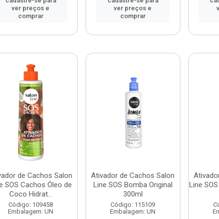
cadastre-se para
cadastre-se para
ca
ver preços e
ver preços e
comprar
comprar
vador de Cachos Salon
Ativador de Cachos Salon
Ativado
ne SOS Cachos Óleo de
Line SOS Bomba Original
Line SOS
Coco Hidrat...
300ml
Código: 109458
Código: 115109
C
Embalagem: UN
Embalagem: UN
E