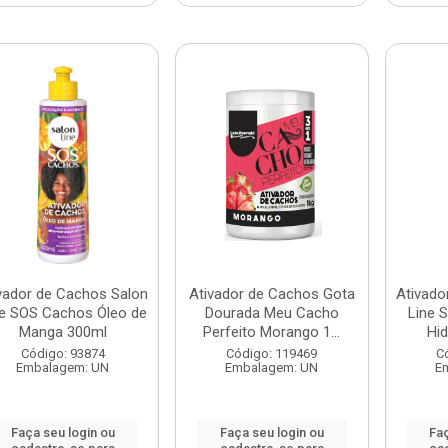
vador de Cachos Salon
Ativador de Cachos Gota
Ativado
ne SOS Cachos Óleo de
Dourada Meu Cacho
Line 
Manga 300ml
Perfeito Morango 1...
Hid
Código: 93874
Código: 119469
C
Embalagem: UN
Embalagem: UN
E
Faça seu login ou
Faça seu login ou
Faç