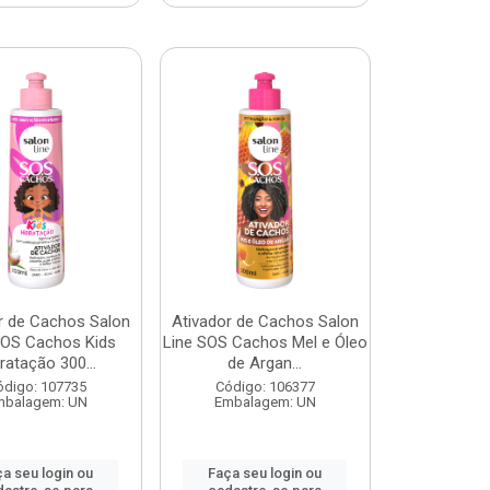
r de Cachos Salon
Ativador de Cachos Salon
SOS Cachos Kids
Line SOS Cachos Mel e Óleo
ratação 300...
de Argan...
ódigo: 107735
Código: 106377
mbalagem: UN
Embalagem: UN
a seu login ou
Faça seu login ou