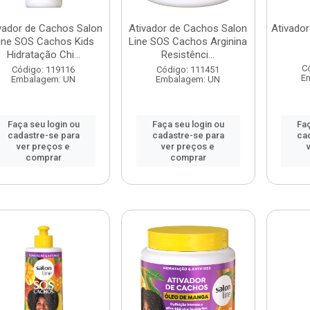
vador de Cachos Salon
Ativador de Cachos Salon
Ativado
ine SOS Cachos Kids
Line SOS Cachos Arginina
Hidratação Chi...
Resistênci...
C
Código: 119116
Código: 111451
E
Embalagem: UN
Embalagem: UN
Faça seu login ou
Faça seu login ou
Faç
cadastre-se para
cadastre-se para
ca
ver preços e
ver preços e
comprar
comprar