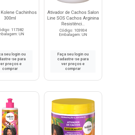
r Kolene Cachinhos
Ativador de Cachos Salon
300ml
Line SOS Cachos Arginina
Resistênci...
ódigo: 117382
Código: 103934
mbalagem: UN
Embalagem: UN
a seu login ou
Faça seu login ou
dastre-se para
cadastre-se para
ver preços e
ver preços e
comprar
comprar