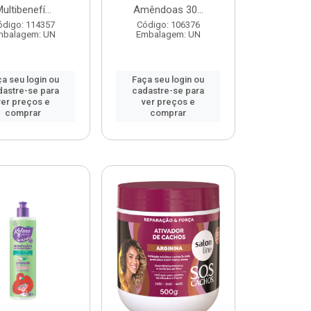
ultibenefí...
Amêndoas 30...
ódigo: 114357
Código: 106376
mbalagem: UN
Embalagem: UN
a seu login ou
Faça seu login ou
dastre-se para
cadastre-se para
ver preços e
ver preços e
comprar
comprar