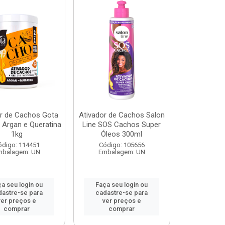
or de Cachos Gota
Ativador de Cachos Salon
 Argan e Queratina
Line SOS Cachos Super
1kg
Óleos 300ml
ódigo: 114451
Código: 105656
mbalagem: UN
Embalagem: UN
a seu login ou
Faça seu login ou
dastre-se para
cadastre-se para
ver preços e
ver preços e
comprar
comprar