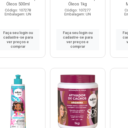
Óleos 500ml
Óleos 1kg
M
Código: 107278
Código: 107277
C
Embalagem: UN
Embalagem: UN
E
Faça seu login ou
Faça seu login ou
Faç
cadastre-se para
cadastre-se para
ca
ver preços e
ver preços e
comprar
comprar