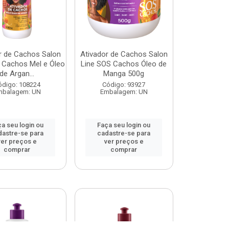
r de Cachos Salon
Ativador de Cachos Salon
 Cachos Mel e Óleo
Line SOS Cachos Óleo de
de Argan...
Manga 500g
ódigo: 108224
Código: 93927
mbalagem: UN
Embalagem: UN
a seu login ou
Faça seu login ou
dastre-se para
cadastre-se para
ver preços e
ver preços e
comprar
comprar