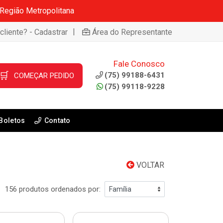
 Região Metropolitana
|
cliente? - Cadastrar
Área do Representante
Fale Conosco
🛒
(75) 99188-6431
COMEÇAR PEDIDO
(75) 99118-9228
Boletos
Contato
VOLTAR
156 produtos ordenados por: