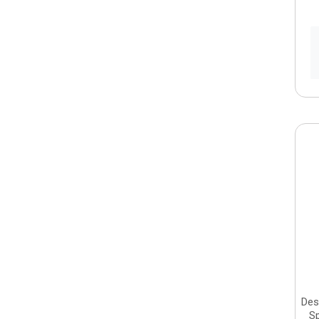
Des
S