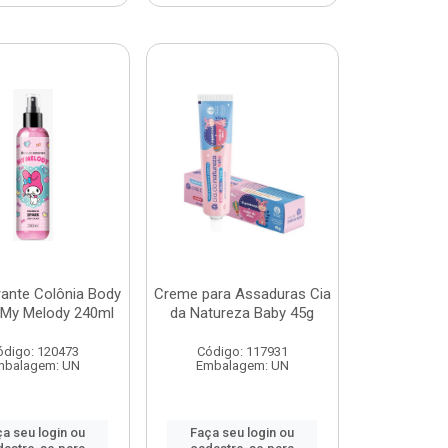
ante Colônia Body
Creme para Assaduras Cia
 My Melody 240ml
da Natureza Baby 45g
ódigo: 120473
Código: 117931
mbalagem: UN
Embalagem: UN
a seu login ou
Faça seu login ou