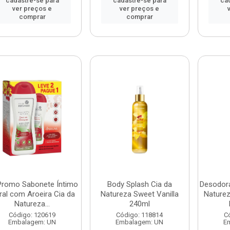
cadastre-se para
cadastre-se para
ca
ver preços e
ver preços e
comprar
comprar
 Promo Sabonete Íntimo
Body Splash Cia da
Desodora
ral com Aroeira Cia da
Natureza Sweet Vanilla
Naturez
Natureza...
240ml
Código: 120619
Código: 118814
C
Embalagem: UN
Embalagem: UN
E