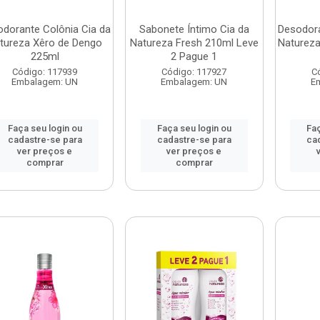
dorante Colônia Cia da
Sabonete Íntimo Cia da
Desodora
tureza Xêro de Dengo
Natureza Fresh 210ml Leve
Natureza
225ml
2 Pague 1
Código: 117939
Código: 117927
C
Embalagem: UN
Embalagem: UN
E
Faça seu login ou
Faça seu login ou
Faç
cadastre-se para
cadastre-se para
ca
ver preços e
ver preços e
comprar
comprar