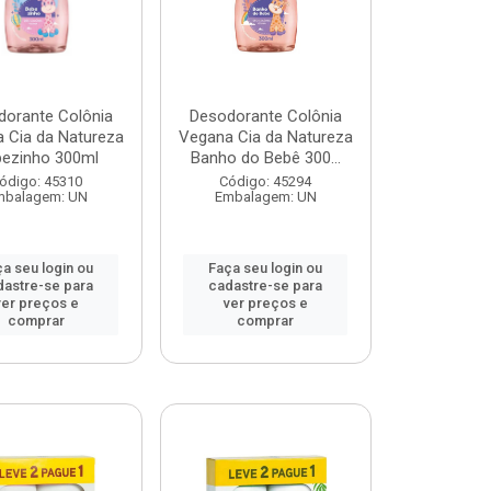
dorante Colônia
Desodorante Colônia
 Cia da Natureza
Vegana Cia da Natureza
ezinho 300ml
Banho do Bebê 300...
ódigo: 45310
Código: 45294
mbalagem: UN
Embalagem: UN
a seu login ou
Faça seu login ou
dastre-se para
cadastre-se para
ver preços e
ver preços e
comprar
comprar