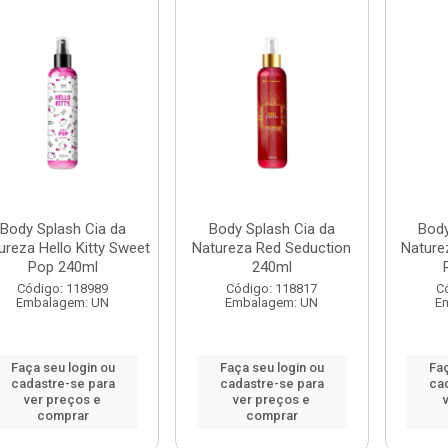
Body Splash Cia da
Body Splash Cia da
Body
ureza Hello Kitty Sweet
Natureza Red Seduction
Naturez
Pop 240ml
240ml
Código: 118989
Código: 118817
C
Embalagem: UN
Embalagem: UN
E
Faça seu login ou
Faça seu login ou
Faç
cadastre-se para
cadastre-se para
ca
ver preços e
ver preços e
comprar
comprar