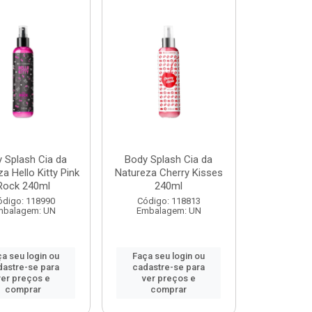
 Splash Cia da
Body Splash Cia da
a Hello Kitty Pink
Natureza Cherry Kisses
Rock 240ml
240ml
ódigo: 118990
Código: 118813
mbalagem: UN
Embalagem: UN
a seu login ou
Faça seu login ou
dastre-se para
cadastre-se para
ver preços e
ver preços e
comprar
comprar