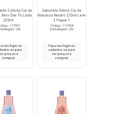
nte Colônia Cia da
Sabonete Íntimo Cia da
 Xêro Ôxe Tô Linda
Natureza Neutro 210ml Leve
225ml
2 Pague 1
ódigo: 117937
Código: 117928
mbalagem: UN
Embalagem: UN
a seu login ou
Faça seu login ou
dastre-se para
cadastre-se para
ver preços e
ver preços e
comprar
comprar