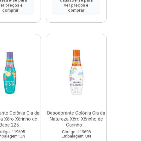
dastre-se para
cadastre-se para
ver preços e
ver preços e
comprar
comprar
nte Colônia Cia da
Desodorante Colônia Cia da
a Xêro Xêrinho de
Natureza Xêro Xêrinho de
Bebe 225...
Carinho ...
ódigo: 119695
Código: 119698
mbalagem: UN
Embalagem: UN