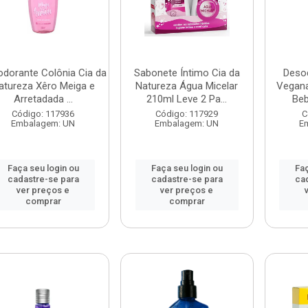
dorante Colônia Cia da
Sabonete Íntimo Cia da
Deso
atureza Xêro Meiga e
Natureza Água Micelar
Vegana
Arretadada ...
210ml Leve 2 Pa...
Beb
Código: 117936
Código: 117929
C
Embalagem: UN
Embalagem: UN
E
Faça seu login ou
Faça seu login ou
Faç
cadastre-se para
cadastre-se para
ca
ver preços e
ver preços e
comprar
comprar