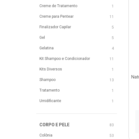
Creme de Tratamento
1
Creme para Pentear
11
Finalizador Capilar
5
Gel
5
Gelatina
4
Kit Shampoo e Condicionador
11
Kits Diversos
1
Nat
Shampoo
13
Tratamento
1
Umidificante
1
CORPO E PELE
83
Colônia
53