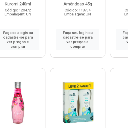
Kuromi 240ml
Amêndoas 45g
Código: 120472
Código: 118734
C
Embalagem: UN
Embalagem: UN
E
Faça seu login ou
Faça seu login ou
Faç
cadastre-se para
cadastre-se para
ca
ver preços e
ver preços e
comprar
comprar