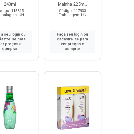
240ml
Mainha 225m...
ódigo: 118815
Código: 117933
mbalagem: UN
Embalagem: UN
a seu login ou
Faça seu login ou
dastre-se para
cadastre-se para
ver preços e
ver preços e
comprar
comprar