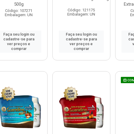
500g
Extra
Código: 121175
Código: 107271
C
Embalagem: UN
Embalagem: UN
E
Faça seu login ou
Faça seu login ou
Faç
cadastre-se para
cadastre-se para
ca
ver preços e
ver preços e
comprar
comprar
COM