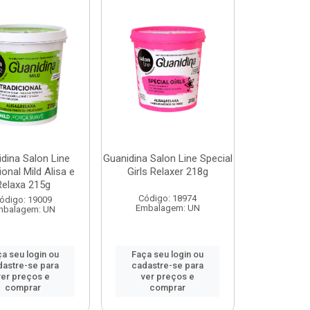
dina Salon Line
Guanidina Salon Line Special
ional Mild Alisa e
Girls Relaxer 218g
Relaxa 215g
Código: 18974
ódigo: 19009
Embalagem: UN
mbalagem: UN
a seu login ou
Faça seu login ou
dastre-se para
cadastre-se para
ver preços e
ver preços e
comprar
comprar