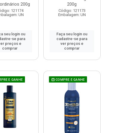
ordinários 200g
200g
ódigo: 121174
Código: 121173
mbalagem: UN
Embalagem: UN
a seu login ou
Faça seu login ou
dastre-se para
cadastre-se para
ver preços e
ver preços e
comprar
comprar
PRE E GANHE
COMPRE E GANHE