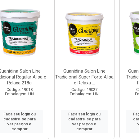
Guanidina Salon Line
Guanidina Salon Line
Guani
dicional Regular Alisa e
Tradicional Super Forte Alisa
Tradic
Relaxa 218g
e Relaxa ...
Código: 19018
Código: 19027
C
Embalagem: UN
Embalagem: UN
E
Faça seu login ou
Faça seu login ou
Faç
cadastre-se para
cadastre-se para
ca
ver preços e
ver preços e
comprar
comprar