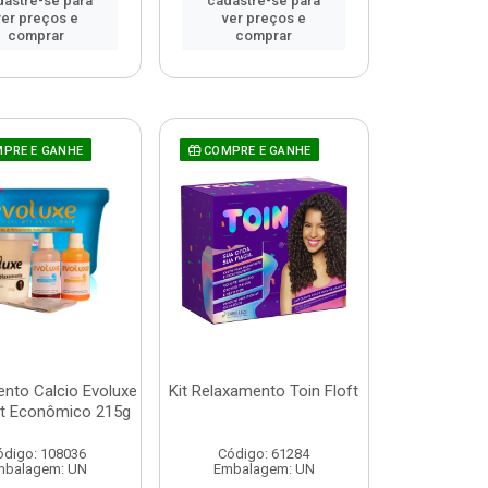
dastre-se para
cadastre-se para
ver preços e
ver preços e
comprar
comprar
PRE E GANHE
COMPRE E GANHE
nto Calcio Evoluxe
Kit Relaxamento Toin Floft
it Econômico 215g
ódigo: 108036
Código: 61284
mbalagem: UN
Embalagem: UN