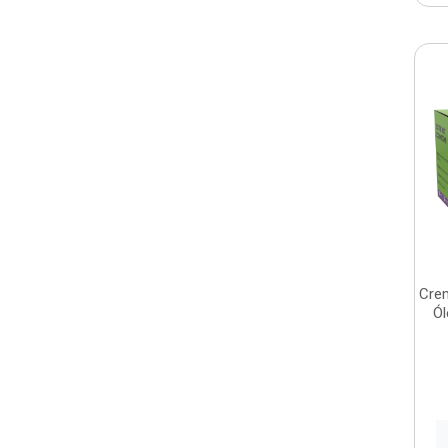
Crem
Ól