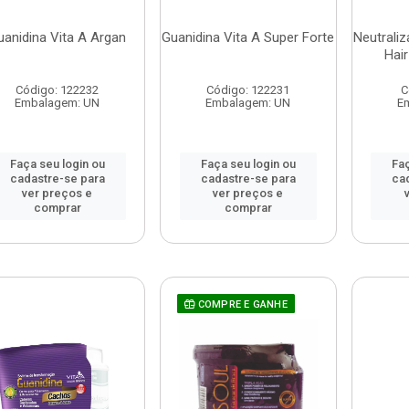
uanidina Vita A Argan
Guanidina Vita A Super Forte
Neutraliz
Hair
Código: 122232
Código: 122231
C
Embalagem: UN
Embalagem: UN
E
Faça seu login ou
Faça seu login ou
Faç
cadastre-se para
cadastre-se para
ca
ver preços e
ver preços e
comprar
comprar
COMPRE E GANHE