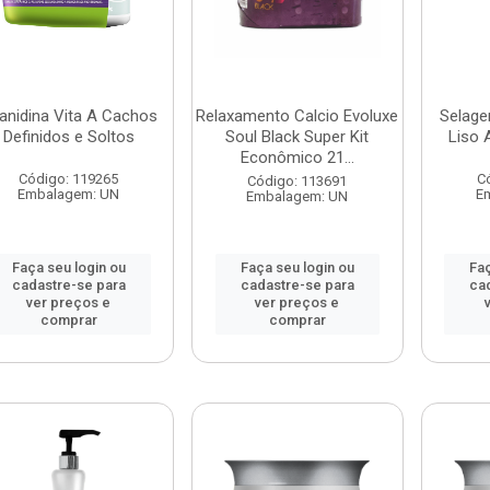
anidina Vita A Cachos
Relaxamento Calcio Evoluxe
Selage
Definidos e Soltos
Soul Black Super Kit
Liso 
Econômico 21...
Código: 119265
C
Código: 113691
Embalagem: UN
E
Embalagem: UN
Faça seu login ou
Faça seu login ou
Faç
cadastre-se para
cadastre-se para
ca
ver preços e
ver preços e
comprar
comprar