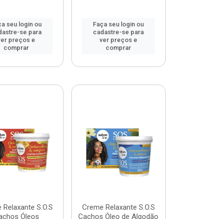
a seu login ou
Faça seu login ou
dastre-se para
cadastre-se para
ver preços e
ver preços e
comprar
comprar
 Relaxante S.O.S
Creme Relaxante S.O.S
achos Óleos
Cachos Óleo de Algodão