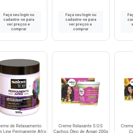
Faça seu login ou
Faça seu login ou
Faç
cadastre-se para
cadastre-se para
ca
ver preços e
ver preços e
comprar
comprar
reme de Relaxamento
Creme Relaxante S.O.S
Creme
n Line Permanente Afro
Cachos Óleo de Argan 200g
C