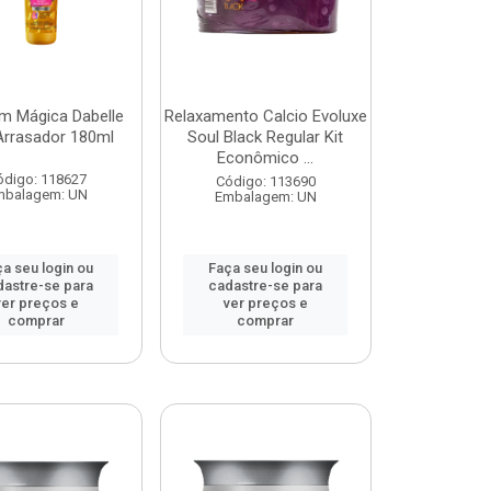
m Mágica Dabelle
Relaxamento Calcio Evoluxe
Arrasador 180ml
Soul Black Regular Kit
Econômico ...
ódigo: 118627
Código: 113690
mbalagem: UN
Embalagem: UN
a seu login ou
Faça seu login ou
dastre-se para
cadastre-se para
ver preços e
ver preços e
comprar
comprar