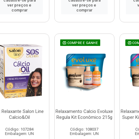
cadastre-se para
cadastre-se para
ca
ver preços e
ver preços e
comprar
comprar
COMPRE E GANHE
COM
t Relaxante Salon Line
Relaxamento Calcio Evoluxe
Relaxame
Calcio&Oil
Regula Kit Econômico 215g
Super K
Código: 107284
Código: 108037
C
Embalagem: UN
Embalagem: UN
E