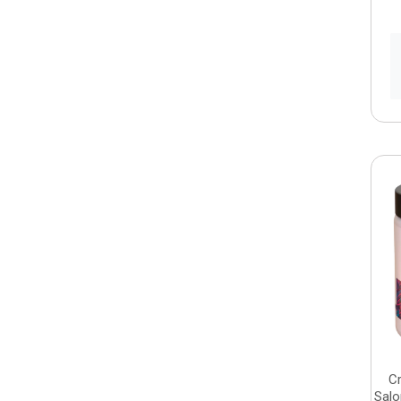
C
Salo