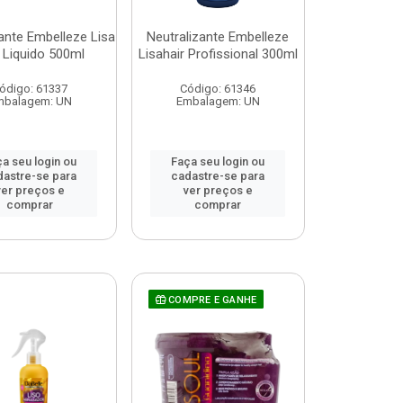
ante Embelleze Lisa
Neutralizante Embelleze
 Liquido 500ml
Lisahair Profissional 300ml
ódigo: 61337
Código: 61346
mbalagem: UN
Embalagem: UN
a seu login ou
Faça seu login ou
dastre-se para
cadastre-se para
ver preços e
ver preços e
comprar
comprar
COMPRE E GANHE