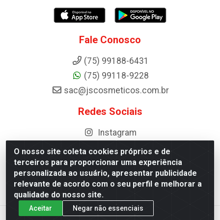
Fale Conosco
(75) 99188-6431
(75) 99118-9228
sac@jscosmeticos.com.br
Redes Sociais
Instagram
O nosso site coleta cookies próprios e de
terceiros para proporcionar uma experiência
personalizada ao usuário, apresentar publicidade
Distribuidora de Cosméticos Antoneto LTDA - BA-052, km 87 -
relevante de acordo com o seu perfil e melhorar a
Industrial, Ipirá - BA, 44600-000 - CNPJ 10.984.107/0001-75
qualidade do nosso site.
Aceitar
Negar não essenciais