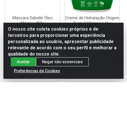
Máscara Dabelle Óleo
Creme de Hidratação Origem
Mágico 400g
2 em 1 Melancia 1kg
O nosso site coleta cookies próprios e de
Código: 121977
Código: 120645
terceiros para proporcionar uma experiência
Embalagem: UN
Embalagem: UN
personalizada ao usuário, apresentar publicidade
relevante de acordo com o seu perfil e melhorar a
qualidade do nosso site.
Faça seu login ou
Faça seu login ou
Aceitar
Negar não essenciais
cadastre-se para
cadastre-se para
ver preços e
ver preços e
Preferências de Cookies
comprar
comprar