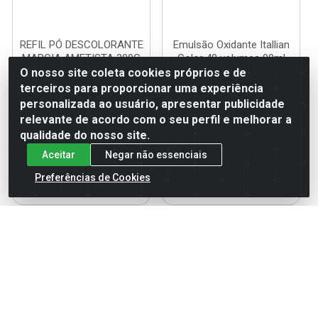
REFIL PÓ DESCOLORANTE
Emulsão Oxidante Itallian
MARCIA AMETISTA 300G
Color 40 volumes 90ml
O nosso site coleta cookies próprios e de
Código: 121270
Código: 121898
terceiros para proporcionar uma experiência
Embalagem: UN
Embalagem: UN
personalizada ao usuário, apresentar publicidade
relevante de acordo com o seu perfil e melhorar a
qualidade do nosso site.
Faça seu login ou
Faça seu login ou
Aceitar
Negar não essenciais
cadastre-se para
cadastre-se para
ver preços e
ver preços e
Preferências de Cookies
comprar
comprar