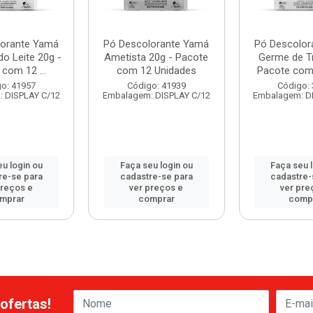
lorante Yamá
Pó Descolorante Yamá
Pó Descolor
do Leite 20g -
Ametista 20g - Pacote
Germe de Tr
com 12 ...
com 12 Unidades
Pacote com 
o: 41957
Código: 41939
Código:
 DISPLAY C/12
Embalagem: DISPLAY C/12
Embalagem: D
u login ou
Faça seu login ou
Faça seu 
re-se para
cadastre-se para
cadastre-
preços e
ver preços e
ver pre
mprar
comprar
comp
ofertas!