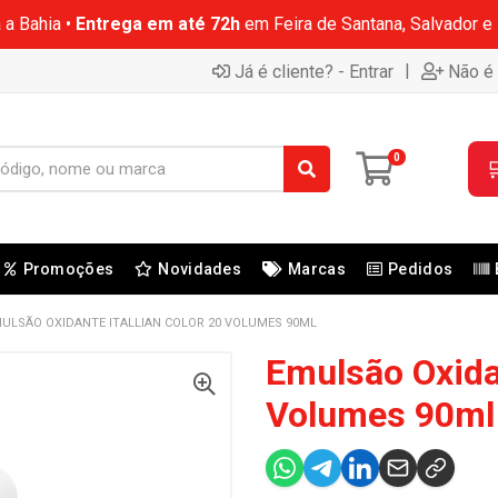
 a Bahia •
Entrega em até 72h
em Feira de Santana, Salvador e
|
Já é cliente? - Entrar
Não é 
0

Promoções
Novidades
Marcas
Pedidos
ULSÃO OXIDANTE ITALLIAN COLOR 20 VOLUMES 90ML
Emulsão Oxidan
Volumes 90ml