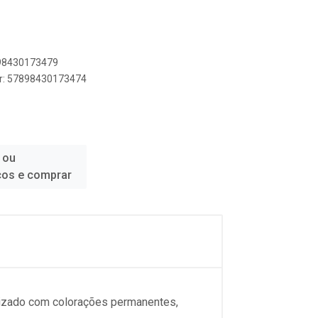
898430173479
er: 57898430173474
 ou
ços e comprar
tilizado com colorações permanentes,