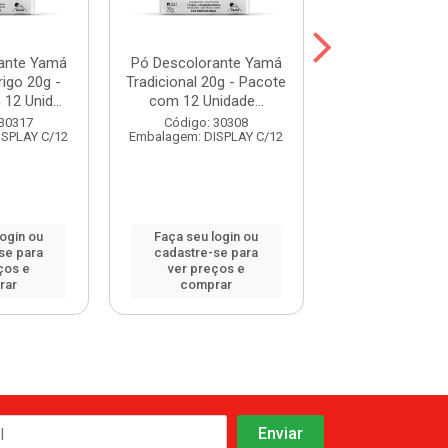
ante Yamá
Pó Descolorante Yamá
Pó Descoloran
igo 20g -
Tradicional 20g - Pacote
Camomila 20g -
12 Unid...
com 12 Unidade...
com 12 Uni
 30317
Código: 30308
Código: 30
ISPLAY C/12
Embalagem: DISPLAY C/12
Embalagem: DISP
login ou
Faça seu login ou
Faça seu log
se para
cadastre-se para
cadastre-se 
ços e
ver preços e
ver preços
rar
comprar
comprar