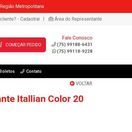
 Região Metropolitana
|
cliente? - Cadastrar
Área do Representante
Fale Conosco

(75) 99188-6431
COMEÇAR PEDIDO
(75) 99118-9228
Boletos
Contato
VOLTAR
te Itallian Color 20