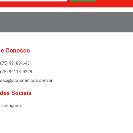
le Conosco
(75) 99188-6431
(75) 99118-9228
sac@jscosmeticos.com.br
des Sociais
Instagram