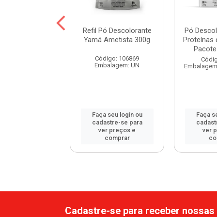
colorante Yamá
Refil Pó Descolorante
Pó Desco
la 20g - Pacote
Yamá Ametista 300g
Proteínas 
12 Unidades
Pacote 
Código: 106869
digo: 30282
Códig
Embalagem: UN
em: DISPLAY C/12
Embalagem:
 seu login ou
Faça seu login ou
Faça se
astre-se para
cadastre-se para
cadast
er preços e
ver preços e
ver 
comprar
comprar
co
Cadastre-se para receber nossas 