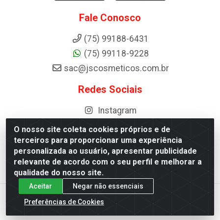
Fale Conosco
(75) 99188-6431
(75) 99118-9228
sac@jscosmeticos.com.br
Redes Sociais
Instagram
O nosso site coleta cookies próprios e de
terceiros para proporcionar uma experiência
personalizada ao usuário, apresentar publicidade
Distribuidora de Cosméticos Antoneto LTDA - BA-052, km 87 -
relevante de acordo com o seu perfil e melhorar a
Industrial, Ipirá - BA, 44600-000 - CNPJ 10.984.107/0001-75
qualidade do nosso site.
Aceitar
Negar não essenciais
Preferências de Cookies