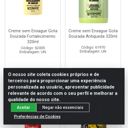
Creme sem Enxague Gota
Creme sem Enxague Gota
Dourada Fortalecimento
Dourada Antiqueda 320ml
320ml
Código: 61970
Código: 62005
Embalagem: UN
Embalagem: UN
Faça seu login ou
Faça seu login ou
O nosso site coleta cookies próprios e de
cadastre-se para
cadastre-se para
ver preços e
ver preços e
terceiros para proporcionar uma experiência
comprar
comprar
personalizada ao usuário, apresentar publicidade
relevante de acordo com o seu perfil e melhorar a
qualidade do nosso site.
Aceitar
Negar não essenciais
Preferências de Cookies