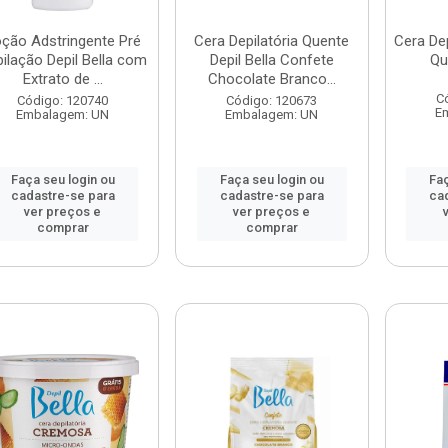
ção Adstringente Pré
Cera Depilatória Quente
Cera Dep
ilação Depil Bella com
Depil Bella Confete
Qu
Extrato de ...
Chocolate Branco...
C
Código: 120740
Código: 120673
E
Embalagem: UN
Embalagem: UN
Faça seu login ou
Faça seu login ou
Faç
cadastre-se para
cadastre-se para
ca
ver preços e
ver preços e
comprar
comprar