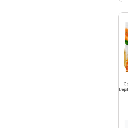
Ce
Depi