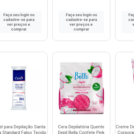
Faça seu login ou
Faça seu login ou
Faç
cadastre-se para
cadastre-se para
ca
ver preços e
ver preços e
comprar
comprar
el para Depilação Santa
Cera Depilatória Quente
Creme Dep
a Standard Falso Tecido
Depil Bella Confete Pink
Corpora