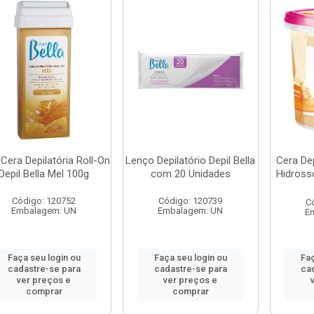
 Cera Depilatória Roll-On
Lenço Depilatório Depil Bella
Cera Dep
Depil Bella Mel 100g
com 20 Unidades
Hidrosso
Código: 120752
Código: 120739
C
Embalagem: UN
Embalagem: UN
E
Faça seu login ou
Faça seu login ou
Faç
cadastre-se para
cadastre-se para
ca
ver preços e
ver preços e
comprar
comprar