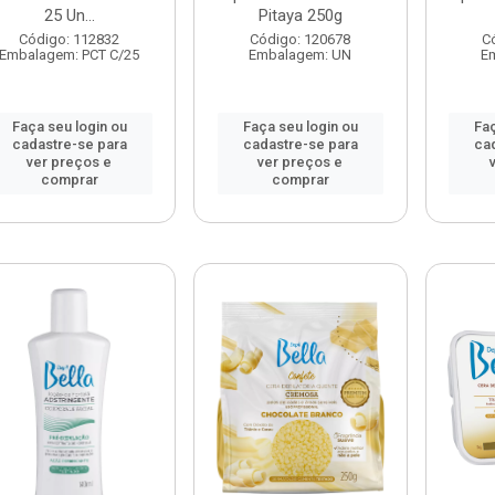
25 Un...
Pitaya 250g
Código: 112832
Código: 120678
C
Embalagem: PCT C/25
Embalagem: UN
E
Faça seu login ou
Faça seu login ou
Faç
cadastre-se para
cadastre-se para
ca
ver preços e
ver preços e
comprar
comprar