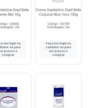
ilatória Depil Bella
Creme Depilatório Depil Bella
ente Mel 1Kg
Corporal Aloe Vera 100g
ódigo: 120692
Código: 120709
mbalagem: UN
Embalagem: UN
a seu login ou
Faça seu login ou
dastre-se para
cadastre-se para
ver preços e
ver preços e
comprar
comprar