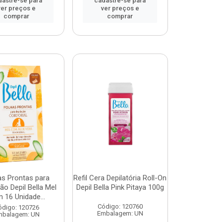
dastre-se para
cadastre-se para
ver preços e
ver preços e
comprar
comprar
as Prontas para
Refil Cera Depilatória Roll-On
ão Depil Bella Mel
Depil Bella Pink Pitaya 100g
 16 Unidade...
Código: 120760
ódigo: 120726
Embalagem: UN
mbalagem: UN