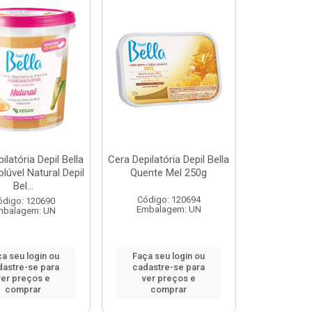
ilatória Depil Bella
Cera Depilatória Depil Bella
lúvel Natural Depil
Quente Mel 250g
Bel...
Código: 120694
ódigo: 120690
Embalagem: UN
mbalagem: UN
a seu login ou
Faça seu login ou
dastre-se para
cadastre-se para
ver preços e
ver preços e
comprar
comprar