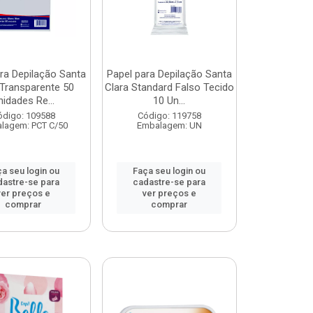
ra Depilação Santa
Papel para Depilação Santa
 Transparente 50
Clara Standard Falso Tecido
nidades Re...
10 Un...
ódigo: 109588
Código: 119758
lagem: PCT C/50
Embalagem: UN
a seu login ou
Faça seu login ou
dastre-se para
cadastre-se para
ver preços e
ver preços e
comprar
comprar