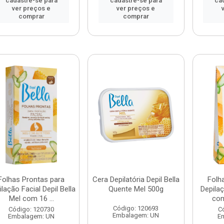
cadastre-se para
cadastre-se para
ca
ver preços e
ver preços e
comprar
comprar
Folhas Prontas para
Cera Depilatória Depil Bella
Folh
lação Facial Depil Bella
Quente Mel 500g
Depilaç
Mel com 16 ...
com
Código: 120693
Código: 120730
C
Embalagem: UN
Embalagem: UN
E