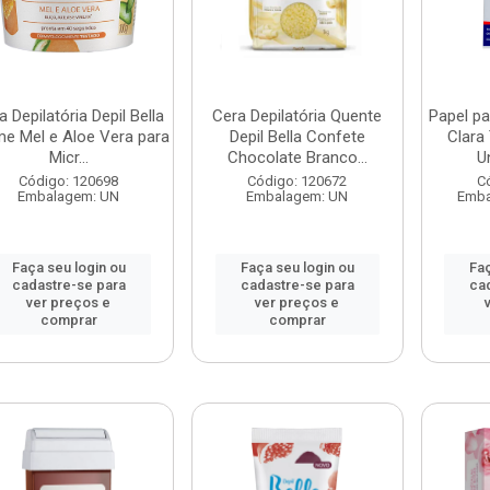
a Depilatória Depil Bella
Cera Depilatória Quente
Papel pa
e Mel e Aloe Vera para
Depil Bella Confete
Clara
Micr...
Chocolate Branco...
U
Código: 120698
Código: 120672
C
Embalagem: UN
Embalagem: UN
Emba
Faça seu login ou
Faça seu login ou
Faç
cadastre-se para
cadastre-se para
ca
ver preços e
ver preços e
comprar
comprar