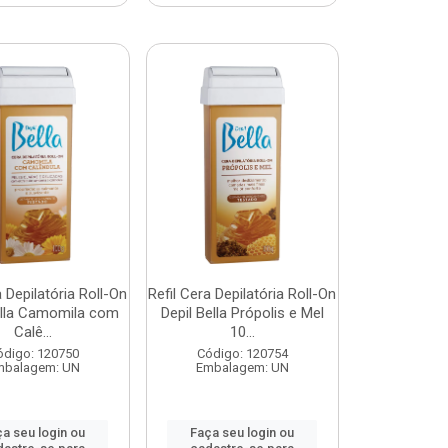
a Depilatória Roll-On
Refil Cera Depilatória Roll-On
ella Camomila com
Depil Bella Própolis e Mel
Calê...
10...
ódigo: 120750
Código: 120754
mbalagem: UN
Embalagem: UN
a seu login ou
Faça seu login ou