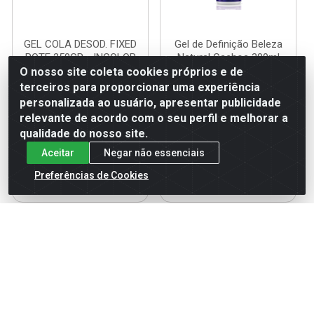
GEL COLA DESOD. FIXED
Gel de Definição Beleza
POTE 250GR - INCOLOR
Natural Cachos 300ml
O nosso site coleta cookies próprios e de
Código: 119587
Código: 116178
terceiros para proporcionar uma experiência
Embalagem: UN
Embalagem: UN
personalizada ao usuário, apresentar publicidade
relevante de acordo com o seu perfil e melhorar a
qualidade do nosso site.
Faça seu login ou
Faça seu login ou
Aceitar
Negar não essenciais
cadastre-se para
cadastre-se para
ver preços e
ver preços e
Preferências de Cookies
comprar
comprar