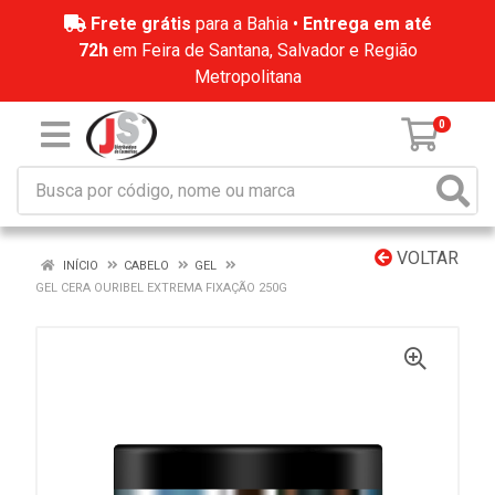
Frete grátis
para a Bahia •
Entrega em até
72h
em Feira de Santana, Salvador e Região
Metropolitana
0
VOLTAR
INÍCIO
CABELO
GEL
GEL CERA OURIBEL EXTREMA FIXAÇÃO 250G