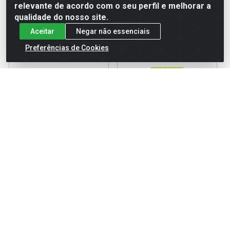
ver preços e
ver preços e
relevante de acordo com o seu perfil e melhorar a
comprar
comprar
qualidade do nosso site.
Aceitar
Negar não essenciais
Preferências de Cookies
Kit Esfoliante + Hidratante
Sabonete Facial Primer
Labotrat Cereja Dia a Dia
Labotrat Dermo Skin 100ml
Código: 119194
Código: 116832
Embalagem: UN
Embalagem: UN