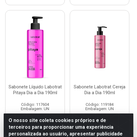
Sabonete Líquido Labotrat
Sabonete Labotrat Cereja
Pitaya Dia a Dia 190ml
Dia a Dia 190ml
Código: 117604
Código: 119184
Embalagem: UN
Embalagem: UN
O nosso site coleta cookies próprios e de
terceiros para proporcionar uma experiência
Faça seu login ou
Faça seu login ou
personalizada ao usuário, apresentar publicidade
cadastre-se para
cadastre-se para