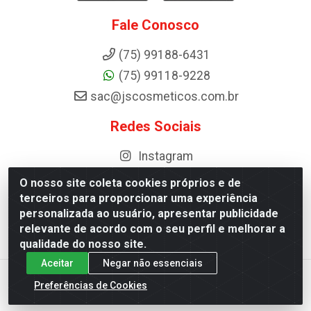
Fale Conosco
(75) 99188-6431
(75) 99118-9228
sac@jscosmeticos.com.br
Redes Sociais
Instagram
O nosso site coleta cookies próprios e de
terceiros para proporcionar uma experiência
personalizada ao usuário, apresentar publicidade
Distribuidora de Cosméticos Antoneto LTDA - BA-052, km 87 -
relevante de acordo com o seu perfil e melhorar a
Industrial, Ipirá - BA, 44600-000 - CNPJ 10.984.107/0001-75
qualidade do nosso site.
Aceitar
Negar não essenciais
Preferências de Cookies