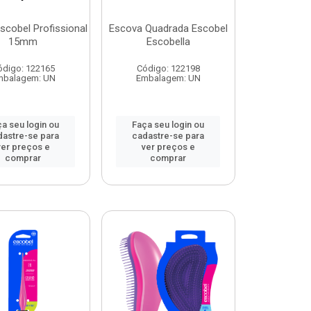
scobel Profissional
Escova Quadrada Escobel
15mm
Escobella
ódigo: 122165
Código: 122198
mbalagem: UN
Embalagem: UN
a seu login ou
Faça seu login ou
dastre-se para
cadastre-se para
ver preços e
ver preços e
comprar
comprar