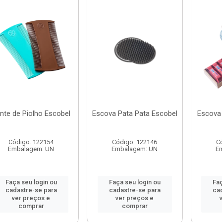
nte de Piolho Escobel
Escova Pata Pata Escobel
Escova
Código: 122154
Código: 122146
C
Embalagem: UN
Embalagem: UN
E
Faça seu login ou
Faça seu login ou
Faç
cadastre-se para
cadastre-se para
ca
ver preços e
ver preços e
comprar
comprar