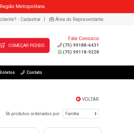
 Região Metropolitana
|
cliente? - Cadastrar
Área do Representante
Fale Conosco
🛒
(75) 99188-6431
COMEÇAR PEDIDO
(75) 99118-9228
Boletos
Contato
VOLTAR
56 produtos ordenados por: