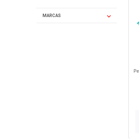
MARCAS
Pe