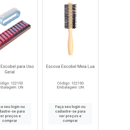
 Escobel para Uso
Escova Escobel Meia Lua
Geral
ódigo: 122153
Código: 122150
mbalagem: UN
Embalagem: UN
a seu login ou
Faça seu login ou
dastre-se para
cadastre-se para
ver preços e
ver preços e
comprar
comprar