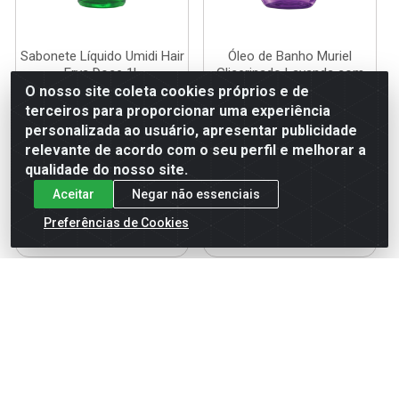
Sabonete Líquido Umidi Hair
Óleo de Banho Muriel
Erva Doce 1L
Glicerinado Lavanda com
Colágeno 230ml
O nosso site coleta cookies próprios e de
Código: 120841
terceiros para proporcionar uma experiência
Código: 121663
Embalagem: UN
Embalagem: UN
personalizada ao usuário, apresentar publicidade
relevante de acordo com o seu perfil e melhorar a
qualidade do nosso site.
Faça seu login ou
Faça seu login ou
Aceitar
Negar não essenciais
cadastre-se para
cadastre-se para
ver preços e
ver preços e
Preferências de Cookies
comprar
comprar