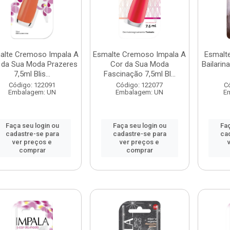
alte Cremoso Impala A
Esmalte Cremoso Impala A
Esmalt
 da Sua Moda Prazeres
Cor da Sua Moda
Bailarina
7,5ml Blis...
Fascinação 7,5ml Bl...
Código: 122091
Código: 122077
C
Embalagem: UN
Embalagem: UN
E
Faça seu login ou
Faça seu login ou
Faç
cadastre-se para
cadastre-se para
ca
ver preços e
ver preços e
comprar
comprar