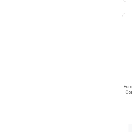
Esm
Co