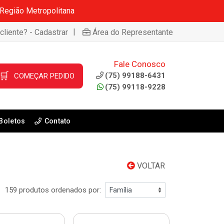
 Região Metropolitana
|
cliente? - Cadastrar
Área do Representante
Fale Conosco
🛒
(75) 99188-6431
COMEÇAR PEDIDO
(75) 99118-9228
Boletos
Contato
VOLTAR
159 produtos ordenados por: