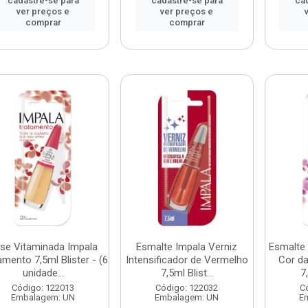
cadastre-se para
cadastre-se para
ca
ver preços e
ver preços e
comprar
comprar
se Vitaminada Impala
Esmalte Impala Verniz
Esmalte
amento 7,5ml Blister - (6
Intensificador de Vermelho
Cor d
unidade...
7,5ml Blist...
7
Código: 122013
Código: 122032
C
Embalagem: UN
Embalagem: UN
E