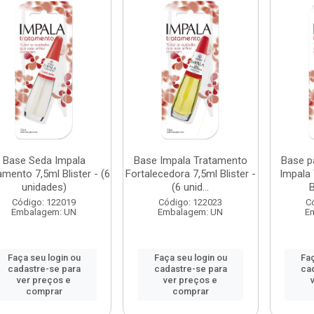
Base Seda Impala
Base Impala Tratamento
Base p
amento 7,5ml Blister - (6
Fortalecedora 7,5ml Blister -
Impala
unidades)
(6 unid...
B
Código: 122019
Código: 122023
C
Embalagem: UN
Embalagem: UN
E
Faça seu login ou
Faça seu login ou
Faç
cadastre-se para
cadastre-se para
ca
ver preços e
ver preços e
comprar
comprar