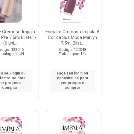
e Cremoso Impala
Esmalte Cremoso Impala A
 Plié 7,5ml Blister -
Cor da Sua Moda Marilyn
(6 uni...
7,5ml Blist...
ódigo: 122045
Código: 122048
mbalagem: UN
Embalagem: UN
a seu login ou
Faça seu login ou
dastre-se para
cadastre-se para
ver preços e
ver preços e
comprar
comprar