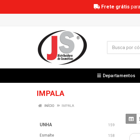
Frete grátis
para
Departamentos
IMPALA
INÍCIO
IMPALA
UNHA
159
Esmalte
158