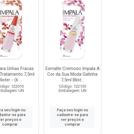
ara Unhas Fracas
Esmalte Cremoso Impala A
 Tratamento 7,5ml
Cor da Sua Moda Gatinha
lister - (6 ...
7,5ml Blist...
ódigo: 122010
Código: 122130
mbalagem: UN
Embalagem: UN
a seu login ou
Faça seu login ou
dastre-se para
cadastre-se para
ver preços e
ver preços e
comprar
comprar