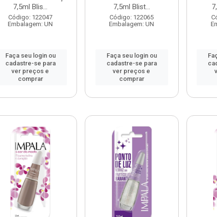
7,5ml Blis...
7,5ml Blist...
7
Código: 122047
Código: 122065
C
Embalagem: UN
Embalagem: UN
E
Faça seu login ou
Faça seu login ou
Faç
cadastre-se para
cadastre-se para
ca
ver preços e
ver preços e
comprar
comprar