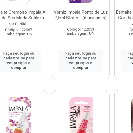
alte Cremoso Impala A
Verniz Impala Ponto de Luz
Esmalte
 da Sua Moda Sutileza
7,5ml Blister - (6 unidades)
Cor da
7,5ml Blis...
Código: 122053
Código: 122067
C
Embalagem: UN
Embalagem: UN
E
Faça seu login ou
Faça seu login ou
Faç
cadastre-se para
cadastre-se para
ca
ver preços e
ver preços e
comprar
comprar