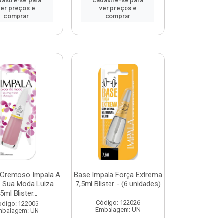
dastre-se para
cadastre-se para
ver preços e
ver preços e
comprar
comprar
 Cremoso Impala A
Base Impala Força Extrema
a Sua Moda Luiza
7,5ml Blister - (6 unidades)
,5ml Blister...
Código: 122026
ódigo: 122006
Embalagem: UN
mbalagem: UN