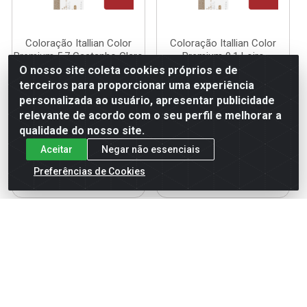
Coloração Itallian Color
Coloração Itallian Color
Premium 5.7 Castanho Claro
Premium 9.1 Loiro
Marrom
Clarissimo Cinza
O nosso site coleta cookies próprios e de
terceiros para proporcionar uma experiência
Código: 121847
Código: 121879
Embalagem: UN
Embalagem: UN
personalizada ao usuário, apresentar publicidade
relevante de acordo com o seu perfil e melhorar a
qualidade do nosso site.
Faça seu login ou
Faça seu login ou
Aceitar
Negar não essenciais
cadastre-se para
cadastre-se para
ver preços e
ver preços e
Preferências de Cookies
comprar
comprar