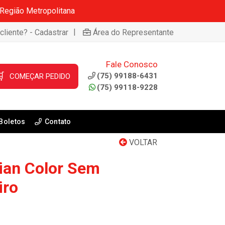
 Região Metropolitana
|
cliente? - Cadastrar
Área do Representante
Fale Conosco

(75) 99188-6431
COMEÇAR PEDIDO
(75) 99118-9228
Boletos
Contato
VOLTAR
lian Color Sem
iro