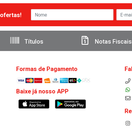
ofertas!
Títulos
Notas Fiscais
Formas de Pagamento
Fa
Baixe já nosso APP
Re