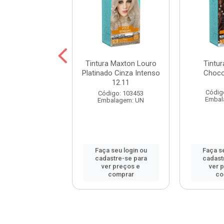
a Maxton Preto
Tintura Maxton Louro
Tintu
atural 2.0
Platinado Cinza Intenso
Choco
12.11
digo: 60846
Códig
Código: 103453
balagem: UN
Embal
Embalagem: UN
 seu login ou
Faça seu login ou
Faça se
astre-se para
cadastre-se para
cadast
er preços e
ver preços e
ver 
comprar
comprar
co