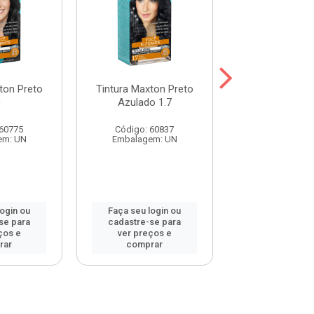
ton Preto
Tintura Maxton Preto
Tintura Maxto
0
Azulado 1.7
Natural 2
 60775
Código: 60837
Código: 60
em: UN
Embalagem: UN
Embalagem:
login ou
Faça seu login ou
Faça seu log
se para
cadastre-se para
cadastre-se 
ços e
ver preços e
ver preços
rar
comprar
comprar