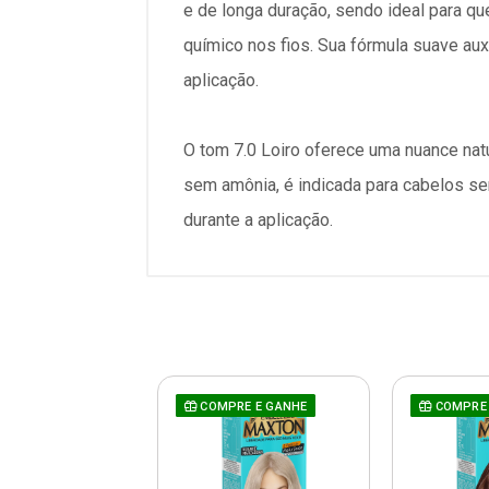
e de longa duração, sendo ideal para qu
químico nos fios. Sua fórmula suave aux
aplicação.
O tom 7.0 Loiro oferece uma nuance natu
sem amônia, é indicada para cabelos s
durante a aplicação.
RE E GANHE
COMPRE E GANHE
COMPRE 