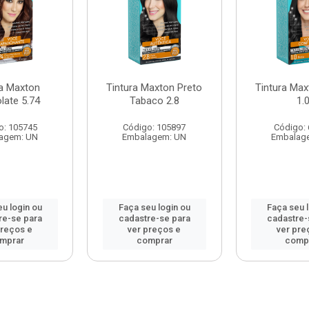
ra Maxton
Tintura Maxton Preto
Tintura Max
late 5.74
Tabaco 2.8
1.
o: 105745
Código: 105897
Código:
agem: UN
Embalagem: UN
Embalag
u login ou
Faça seu login ou
Faça seu 
re-se para
cadastre-se para
cadastre-
preços e
ver preços e
ver pre
mprar
comprar
comp