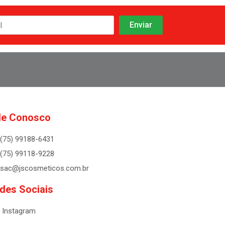
le Conosco
(75) 99188-6431
(75) 99118-9228
sac@jscosmeticos.com.br
des Sociais
Instagram