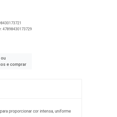
898430173721
er: 47898430173729
 ou
ços e comprar
ara proporcionar cor intensa, uniforme