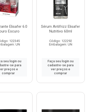
zante Elisafer 6.0
Sérum Antifrizz Elisafer
ouro Escuro
Nutritivo 60ml
ódigo: 122345
Código: 122292
mbalagem: UN
Embalagem: UN
a seu login ou
Faça seu login ou
dastre-se para
cadastre-se para
ver preços e
ver preços e
comprar
comprar