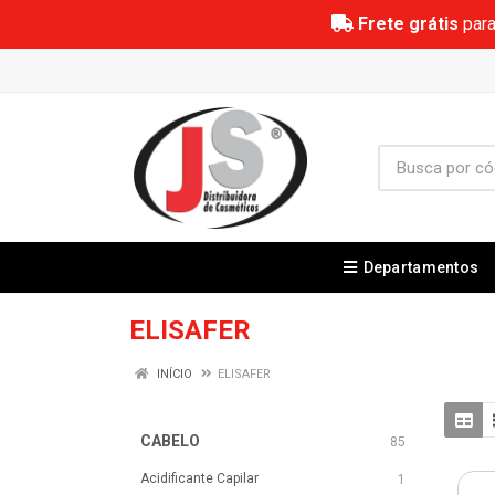
Frete grátis
para
Departamentos
ELISAFER
INÍCIO
ELISAFER
CABELO
85
Acidificante Capilar
1