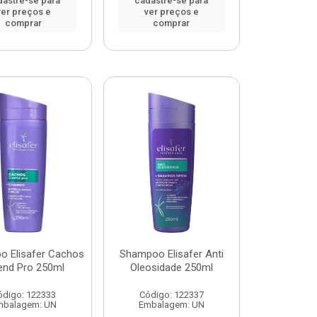
dastre-se para
cadastre-se para
ver preços e
ver preços e
comprar
comprar
 Elisafer Cachos
Shampoo Elisafer Anti
end Pro 250ml
Oleosidade 250ml
ódigo: 122333
Código: 122337
mbalagem: UN
Embalagem: UN