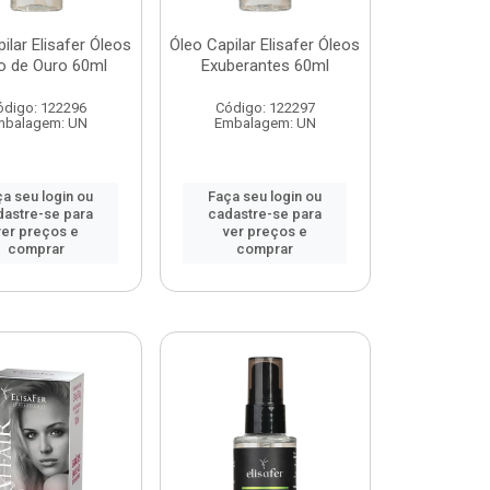
ilar Elisafer Óleos
Óleo Capilar Elisafer Óleos
ho de Ouro 60ml
Exuberantes 60ml
ódigo: 122296
Código: 122297
mbalagem: UN
Embalagem: UN
a seu login ou
Faça seu login ou
dastre-se para
cadastre-se para
ver preços e
ver preços e
comprar
comprar