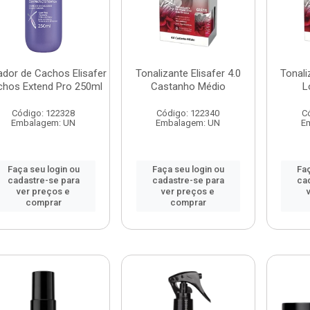
ador de Cachos Elisafer
Tonalizante Elisafer 4.0
Tonali
hos Extend Pro 250ml
Castanho Médio
L
Código: 122328
Código: 122340
C
Embalagem: UN
Embalagem: UN
E
Faça seu login ou
Faça seu login ou
Faç
cadastre-se para
cadastre-se para
ca
ver preços e
ver preços e
comprar
comprar