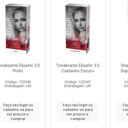
nalizante Elisafer 2.0
Tonalizante Elisafer 3.0
Sha
Preto
Castanho Escuro
Sup
Código: 122343
Código: 122347
C
Embalagem: UN
Embalagem: UN
E
Faça seu login ou
Faça seu login ou
Faç
cadastre-se para
cadastre-se para
ca
ver preços e
ver preços e
comprar
comprar