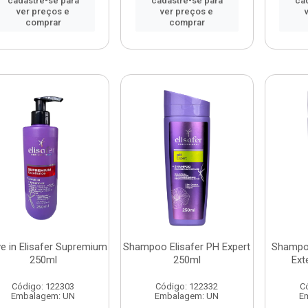
cadastre-se para
cadastre-se para
ca
ver preços e
ver preços e
comprar
comprar
e in Elisafer Supremium
Shampoo Elisafer PH Expert
Shampoo
250ml
250ml
Ext
Código: 122303
Código: 122332
C
Embalagem: UN
Embalagem: UN
E