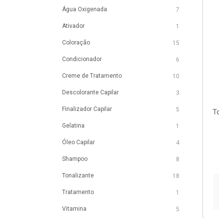
Água Oxigenada
7
Ativador
1
Coloração
15
Condicionador
6
Creme de Tratamento
10
Descolorante Capilar
3
Finalizador Capilar
5
To
Gelatina
1
Óleo Capilar
4
Shampoo
8
Tonalizante
18
Tratamento
1
Vitamina
5