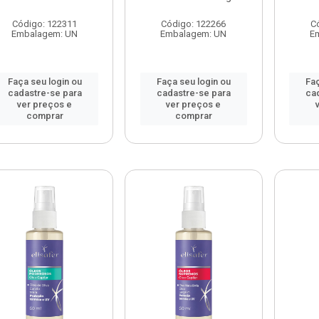
Código: 122311
Código: 122266
C
Embalagem: UN
Embalagem: UN
E
Faça seu login ou
Faça seu login ou
Faç
cadastre-se para
cadastre-se para
ca
ver preços e
ver preços e
comprar
comprar