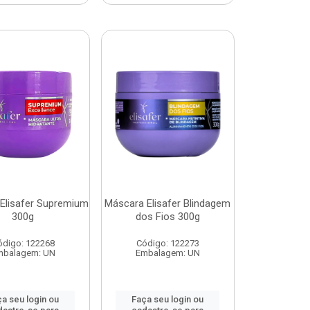
Elisafer Supremium
Máscara Elisafer Blindagem
300g
dos Fios 300g
ódigo: 122268
Código: 122273
mbalagem: UN
Embalagem: UN
a seu login ou
Faça seu login ou