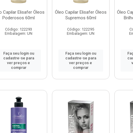
o Capilar Elisafer Óleos
Óleo Capilar Elisafer Óleos
Óleo Cap
Poderosos 60ml
Supremos 60ml
Bril
Código: 122293
Código: 122295
C
Embalagem: UN
Embalagem: UN
E
Faça seu login ou
Faça seu login ou
Faç
cadastre-se para
cadastre-se para
ca
ver preços e
ver preços e
comprar
comprar