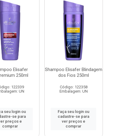
mpoo Elisafer
Shampoo Elisafer Blindagem
remium 250ml
dos Fios 250ml
ódigo: 122339
Código: 122358
mbalagem: UN
Embalagem: UN
a seu login ou
Faça seu login ou
dastre-se para
cadastre-se para
ver preços e
ver preços e
comprar
comprar