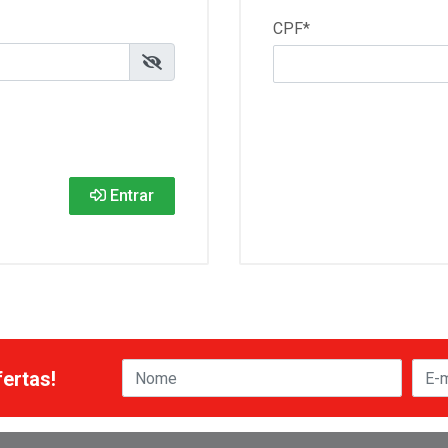
CPF*
Entrar
ertas!