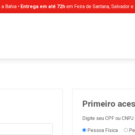
 a Bahia •
Entrega em até 72h
em Feira de Santana, Salvador e
Primeiro ace
Digite seu CPF ou CNPJ
Pessoa Física
Pes