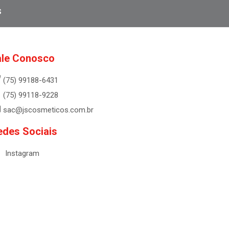
s
ale Conosco
(75) 99188-6431
(75) 99118-9228
sac@jscosmeticos.com.br
edes Sociais
Instagram