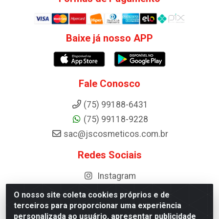
Baixe já nosso APP
Fale Conosco
(75) 99188-6431
(75) 99118-9228
sac@jscosmeticos.com.br
Redes Sociais
Instagram
O nosso site coleta cookies próprios e de
terceiros para proporcionar uma experiência
personalizada ao usuário, apresentar publicidade
Distribuidora de Cosméticos Antoneto LTDA - BA-052, km 87 -