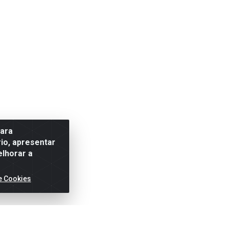
para
io, apresentar
elhorar a
e Cookies