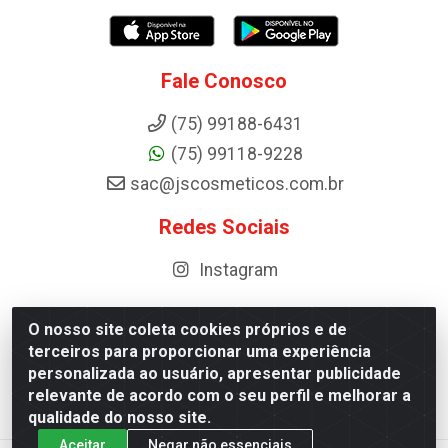
Fale Conosco
(75) 99188-6431
(75) 99118-9228
sac@jscosmeticos.com.br
Redes Sociais
Instagram
O nosso site coleta cookies próprios e de
terceiros para proporcionar uma experiência
Distribuidora de Cosméticos Antoneto LTDA - BA-052,
personalizada ao usuário, apresentar publicidade
km 87 - Industrial, Ipirá - BA, 44600-000 - CNPJ
relevante de acordo com o seu perfil e melhorar a
10.984.107/0001-75
qualidade do nosso site.
Aceitar
Negar não essenciais