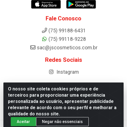
Fale Conosco
(75) 99188-6431
(75) 99118-9228
sac@jscosmeticos.com.br
Redes Sociais
Instagram
O nosso site coleta cookies próprios e de
terceiros para proporcionar uma experiência
Distribuidora de Cosméticos Antoneto LTDA - BA-052,
personalizada ao usuário, apresentar publicidade
km 87 - Industrial, Ipirá - BA, 44600-000 - CNPJ
relevante de acordo com o seu perfil e melhorar a
10.984.107/0001-75
qualidade do nosso site.
Aceitar
Negar não essenciais