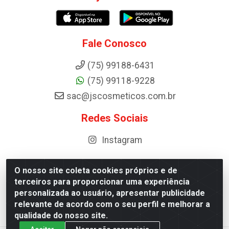
Fale Conosco
(75) 99188-6431
(75) 99118-9228
sac@jscosmeticos.com.br
Redes Sociais
Instagram
O nosso site coleta cookies próprios e de
terceiros para proporcionar uma experiência
Distribuidora de Cosméticos Antoneto LTDA - BA-052,
personalizada ao usuário, apresentar publicidade
km 87 - Industrial, Ipirá - BA, 44600-000 - CNPJ
relevante de acordo com o seu perfil e melhorar a
10.984.107/0001-75
qualidade do nosso site.