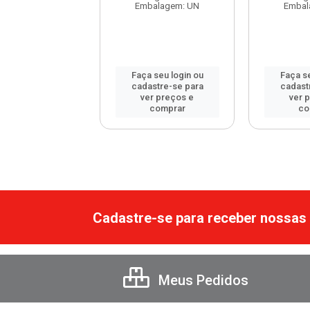
balagem: UN
Embalagem: UN
Embal
 seu login ou
Faça seu login ou
Faça se
astre-se para
cadastre-se para
cadast
er preços e
ver preços e
ver 
comprar
comprar
co
Cadastre-se para receber nossas 
Meus Pedidos