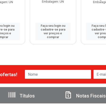
Embalagem: UN
agem: UN
Embalag
u login ou
Faça seu login ou
Faça seu 
re-se para
cadastre-se para
cadastre-
preços e
ver preços e
ver pre
mprar
comprar
comp
ofertas!
Títulos
Notas Fiscais