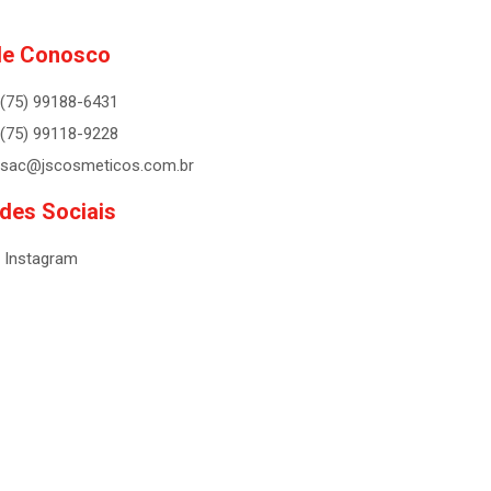
le Conosco
(75) 99188-6431
(75) 99118-9228
sac@jscosmeticos.com.br
des Sociais
Instagram