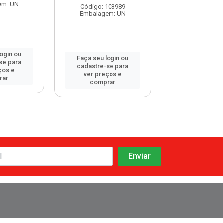
em: UN
Embalagem:
Código: 103989
Embalagem: UN
login ou
Faça seu log
Faça seu login ou
se para
cadastre-se 
cadastre-se para
ços e
ver preços
ver preços e
rar
comprar
comprar