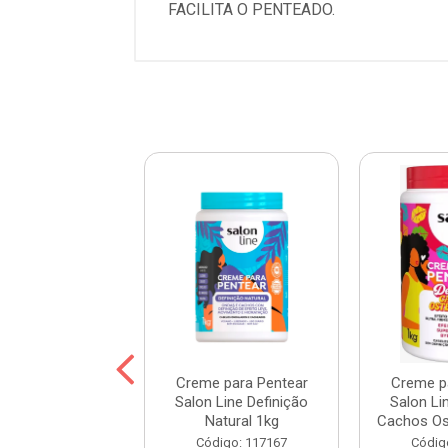
FACILITA O PENTEADO.
 para Pentear
Creme para Pentear
Creme p
Line Hidratação
Salon Line Definição
Salon Li
ofunda 1kg
Natural 1kg
Cachos Ost
digo: 103998
Código: 117167
Códig