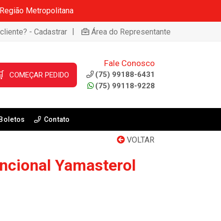
 Região Metropolitana
|
cliente? - Cadastrar
Área do Representante
Fale Conosco

(75) 99188-6431
COMEÇAR PEDIDO
(75) 99118-9228
Boletos
Contato
VOLTAR
ncional Yamasterol