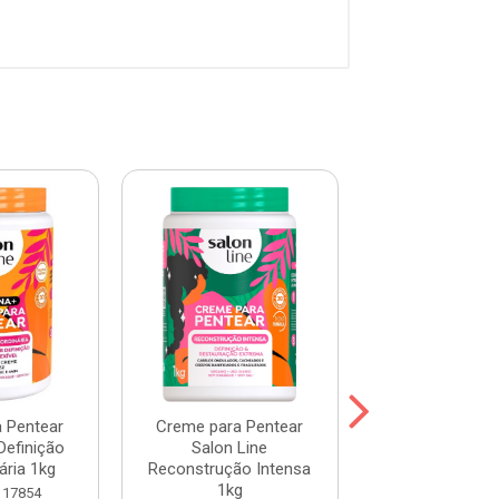
 Pentear
Creme para Pentear
Creme para P
Definição
Salon Line
Salon Line Hid
ária 1kg
Reconstrução Intensa
Profunda 
1kg
117854
Código: 103