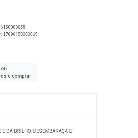
896150000068
er: 17896150000065
 ou
ços e comprar
 E DA BRILHO, DESEMBARAÇA E