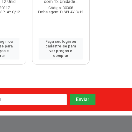
12 Unid...
com 12 Unidade...
com 12 Uni
 30317
Código: 30308
Código: 30
ISPLAY C/12
Embalagem: DISPLAY C/12
Embalagem: DISP
login ou
Faça seu login ou
Faça seu log
se para
cadastre-se para
cadastre-se 
ços e
ver preços e
ver preços
rar
comprar
comprar