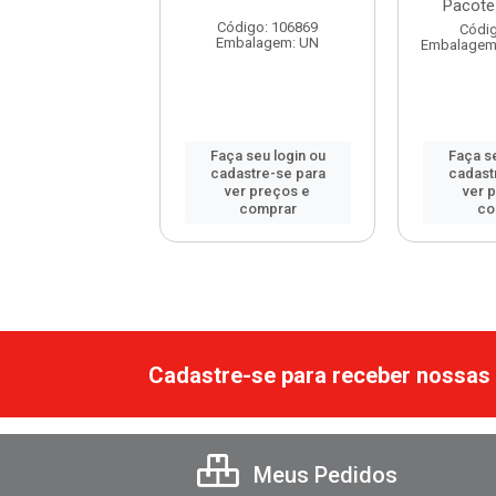
12 Unidades
Pacote 
Código: 106869
digo: 30282
Códig
Embalagem: UN
em: DISPLAY C/12
Embalagem:
 seu login ou
Faça seu login ou
Faça se
astre-se para
cadastre-se para
cadast
er preços e
ver preços e
ver 
comprar
comprar
co
Cadastre-se para receber nossas 
Meus Pedidos