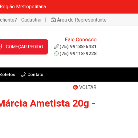
 Região Metropolitana
|
cliente? - Cadastrar
Área do Representante
Fale Conosco

(75) 99188-6431
COMEÇAR PEDIDO
(75) 99118-9228
Boletos
Contato
VOLTAR
Márcia Ametista 20g -