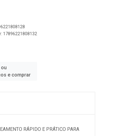
896221808128
er: 17896221808132
 ou
ços e comprar
EAMENTO RÁPIDO E PRÁTICO PARA