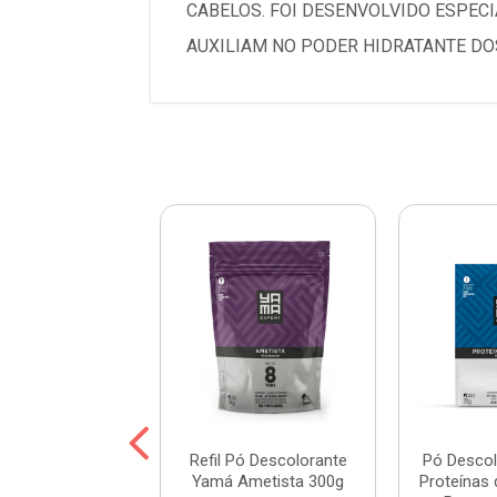
CABELOS. FOI DESENVOLVIDO ESPEC
AUXILIAM NO PODER HIDRATANTE DO
colorante Yamá
Refil Pó Descolorante
Pó Desco
la 20g - Pacote
Yamá Ametista 300g
Proteínas 