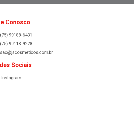
le Conosco
(75) 99188-6431
(75) 99118-9228
sac@jscosmeticos.com.br
des Sociais
Instagram