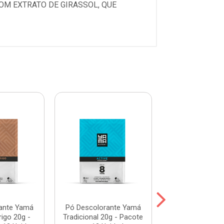
OM EXTRATO DE GIRASSOL, QUE
ante Yamá
Pó Descolorante Yamá
Pó Descoloran
igo 20g -
Tradicional 20g - Pacote
Camomila 20g -