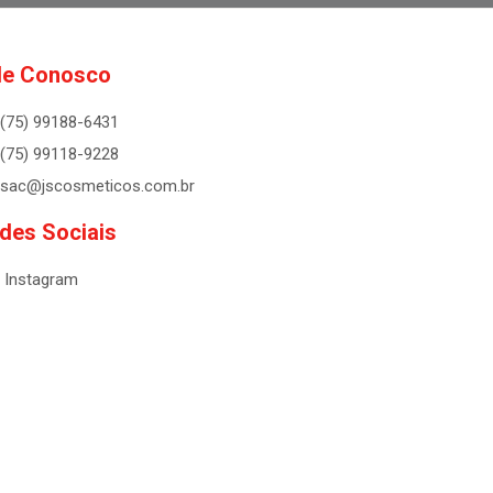
le Conosco
(75) 99188-6431
(75) 99118-9228
sac@jscosmeticos.com.br
des Sociais
Instagram