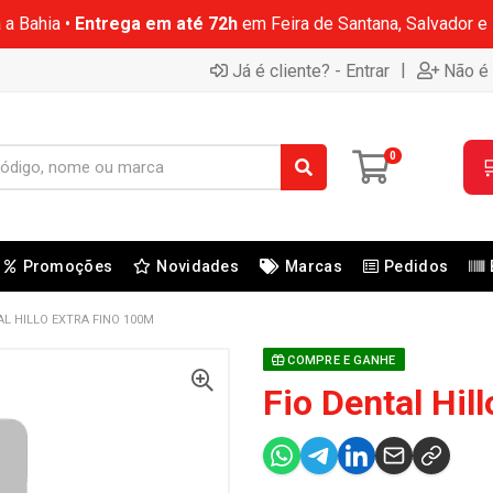
 a Bahia •
Entrega em até 72h
em Feira de Santana, Salvador e
|
Já é cliente? - Entrar
Não é 
0

Promoções
Novidades
Marcas
Pedidos
AL HILLO EXTRA FINO 100M
COMPRE E GANHE
Fio Dental Hil