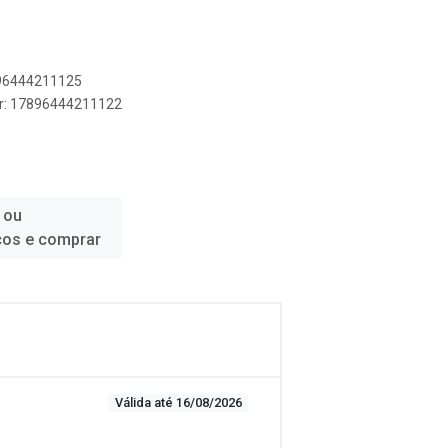
896444211125
er: 17896444211122
 ou
ços e comprar
Válida até 16/08/2026