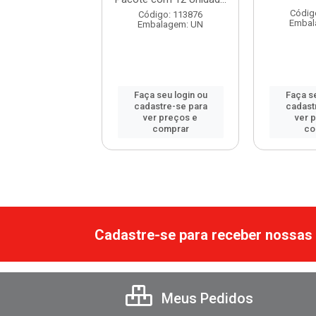
Códig
digo: 113878
Código: 113876
Embal
balagem: UN
Embalagem: UN
 seu login ou
Faça seu login ou
Faça se
astre-se para
cadastre-se para
cadast
er preços e
ver preços e
ver 
comprar
comprar
co
Cadastre-se para receber nossas 
Meus Pedidos