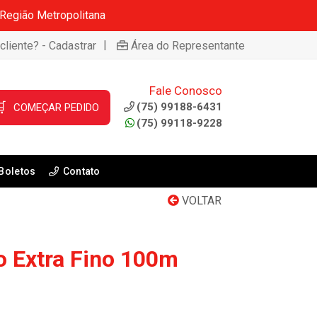
 Região Metropolitana
|
cliente? - Cadastrar
Área do Representante
Fale Conosco

(75) 99188-6431
COMEÇAR PEDIDO
(75) 99118-9228
Boletos
Contato
VOLTAR
lo Extra Fino 100m