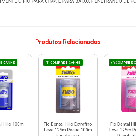
MENTE O FIO PARA CIMA E PARA BAIXO, PENETRANDO DE F
.
Produtos Relacionados
E GANHE
COMPRE E GANHE
COMPRE E 
l Hillo 100m
Fio Dental Hillo Extrafino
Fio Dental H
Leve 125m Pague 100m
Leve 125m P
- Pacote com...
- Pacote c