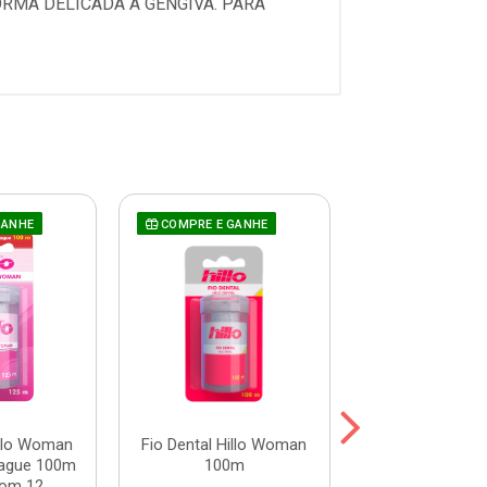
ORMA DELICADA A GENGIVA. PARA
GANHE
COMPRE E GANHE
COMPRE E GAN
illo Woman
Fio Dental Hillo Woman
Fita Dental Hil
ague 100m
100m
125m Pague 
om 12 ...
Pacote com 12 