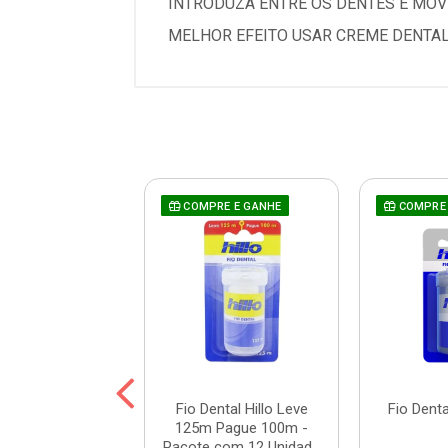
INTRODUZA ENTRE OS DENTES E MOVI
MELHOR EFEITO USAR CREME DENTAL
RE E GANHE
COMPRE E GANHE
COMPRE 
ental Hillo Leve
Fio Dental Hillo Leve
Fio Denta
Pague 100m -
125m Pague 100m -
com 12 Unida...
Pacote com 12 Unidad...