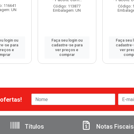
o: 116641
Código: 113877
Código: 
agem: UN
Embalagem: UN
Embalag
u login ou
Faça seu login ou
Faça seu 
re-se para
cadastre-se para
cadastre-
preços e
ver preços e
ver pre
mprar
comprar
comp
ofertas!
Títulos
Notas Fiscais