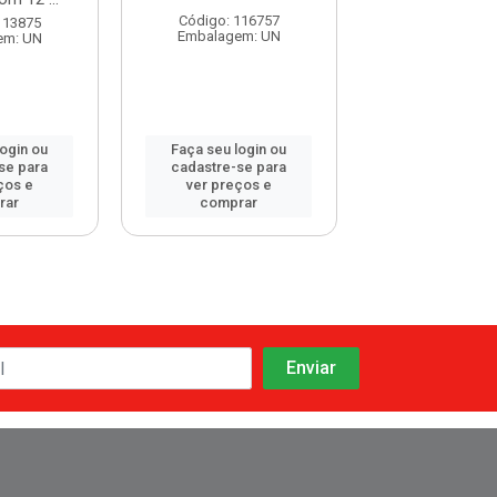
Código: 116757
113875
Código: 113
Embalagem: UN
em: UN
Embalagem:
login ou
Faça seu login ou
Faça seu log
se para
cadastre-se para
cadastre-se 
ços e
ver preços e
ver preços
rar
comprar
comprar