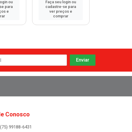
login ou
Faça seu login ou
Faça seu log
se para
cadastre-se para
cadastre-se 
ços e
ver preços e
ver preços
rar
comprar
comprar
le Conosco
(75) 99188-6431