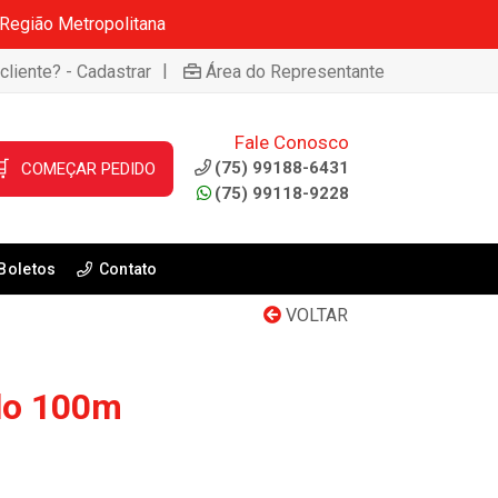
 Região Metropolitana
|
cliente? - Cadastrar
Área do Representante
Fale Conosco

(75) 99188-6431
COMEÇAR PEDIDO
(75) 99118-9228
Boletos
Contato
VOLTAR
llo 100m