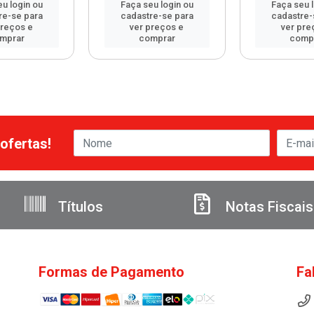
u login ou
Faça seu login ou
Faça seu 
re-se para
cadastre-se para
cadastre-
preços e
ver preços e
ver pre
mprar
comprar
comp
ofertas!
Títulos
Notas Fiscais
Formas de Pagamento
Fa