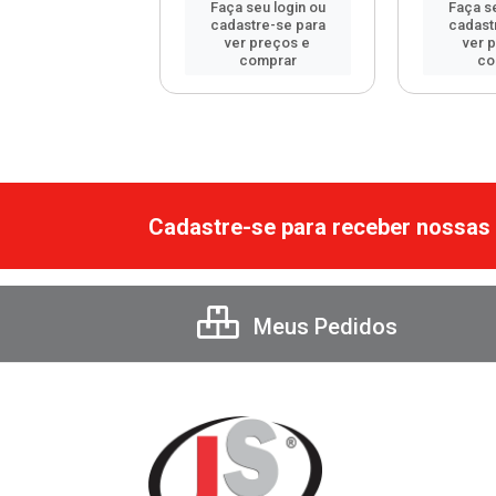
 seu login ou
Faça seu login ou
Faça se
astre-se para
cadastre-se para
cadast
er preços e
ver preços e
ver 
comprar
comprar
co
Cadastre-se para receber nossas 
Meus Pedidos