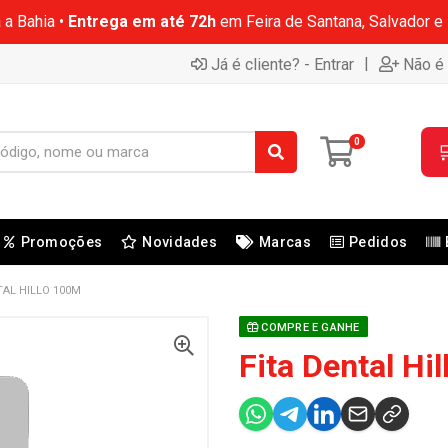
 a Bahia •
Entrega em até 72h
em Feira de Santana, Salvador e
|
Já é cliente? - Entrar
Não é 
0

Promoções
Novidades
Marcas
Pedidos
TAL HILLO 100M
COMPRE E GANHE
Fita Dental Hi