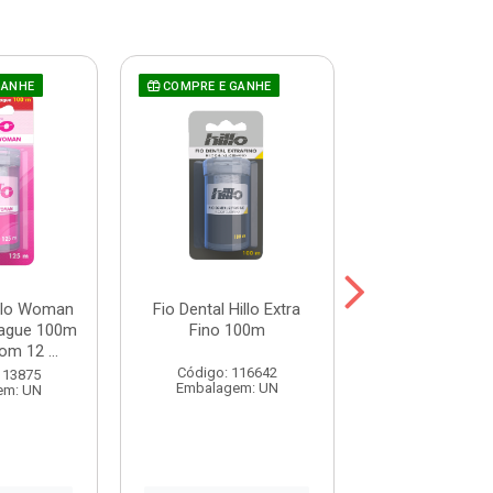
GANHE
COMPRE E GANHE
COMPRE E GAN
illo Woman
Fio Dental Hillo Extra
Fio Dental Hil
ague 100m
Fino 100m
100m
om 12 ...
Código: 116642
Código: 116
113875
Embalagem: UN
Embalagem:
em: UN