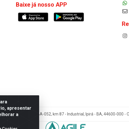
Baixe já nosso APP
Re
para
io, apresentar
elhorar a
cos Antoneto LTDA - BA-052, km 87 - Industrial, Ipirá - BA, 44600-000 
e Cookies