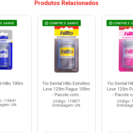
Produtos Relacionados
E GANHE
COMPRE E GANHE
COMPRE E 
l Hillo 100m
Fio Dental Hillo Extrafino
Fio Dental H
Leve 125m Pague 100m
Leve 125m P
- Pacote com...
- Pacote c
o: 116641
Código: 113877
Código: 
agem: UN
Embalagem: UN
Embalag