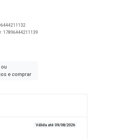
896444211132
er: 17896444211139
 ou
ços e comprar
Válida até 09/08/2026