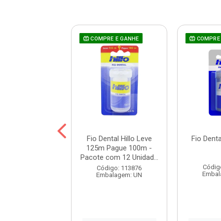
RE E GANHE
COMPRE E GANHE
COMPRE 
tal Hillo Woman
Fio Dental Hillo Leve
Fio Denta
100m
125m Pague 100m -
Pacote com 12 Unidad...
digo: 116757
Códig
Código: 113876
balagem: UN
Embal
Embalagem: UN