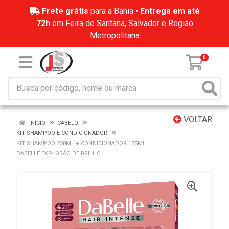
Frete grátis
para a Bahia •
Entrega em até
72h
em Feira de Santana, Salvador e Região
Metropolitana
0
VOLTAR
INÍCIO
CABELO
KIT SHAMPOO E CONDICIONADOR
KIT SHAMPOO 250ML + CONDICIONADOR 175ML
DABELLE EXPLOSÃO DE BRILHO