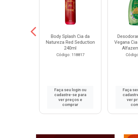
ohall Select
Body Splash Cia da
Desodoran
 300ml
Natureza Red Seduction
Vegana Cia
240ml
Alfaze
: 120172
Código: 118817
Código
u login ou
Faça seu login ou
Faça seu
e-se para
cadastre-se para
cadastr
reços e
ver preços e
ver p
mprar
comprar
com