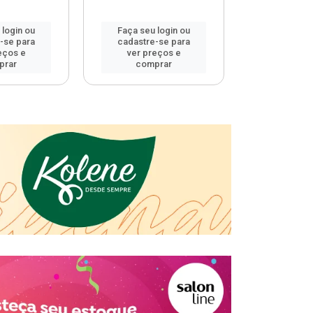
 login ou
Faça seu login ou
Faça seu 
-se para
cadastre-se para
cadastre
eços e
ver preços e
ver pr
prar
comprar
comp