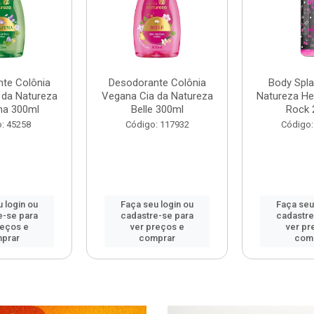
te Colônia
Desodorante Colônia
Body Spla
 da Natureza
Vegana Cia da Natureza
Natureza Hel
ma 300ml
Belle 300ml
Rock 
: 45258
Código: 117932
Código:
 login ou
Faça seu login ou
Faça seu
e-se para
cadastre-se para
cadastre
reços e
ver preços e
ver pr
prar
comprar
com