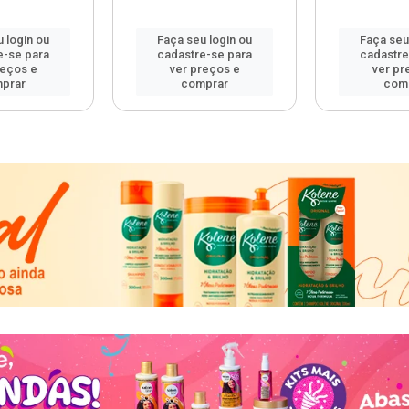
 login ou
Faça seu login ou
Faça seu
e-se para
cadastre-se para
cadastre
reços e
ver preços e
ver pr
prar
comprar
com