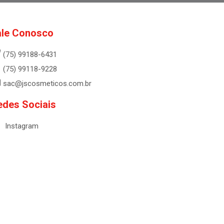
ale Conosco
(75) 99188-6431
(75) 99118-9228
sac@jscosmeticos.com.br
edes Sociais
Instagram