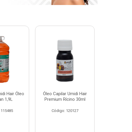
di Hair Óleo
Óleo Capilar Umidi Hair
Botox Plus 
an 1,9L
Premium Rícino 30ml
Premiu
 115485
Código: 120127
Código: