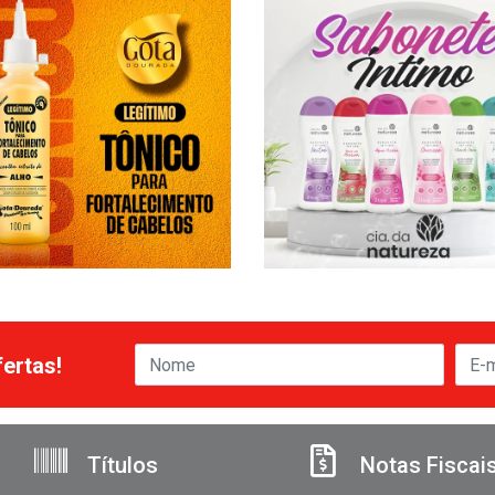
ertas!
Títulos
Notas Fiscai