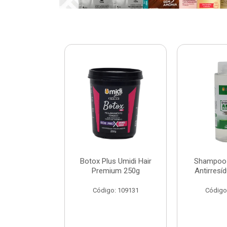
ar Umidi Hair
Botox Plus Umidi Hair
Shampoo 
Rícino 30ml
Premium 250g
Antirresí
: 120127
Código: 109131
Código