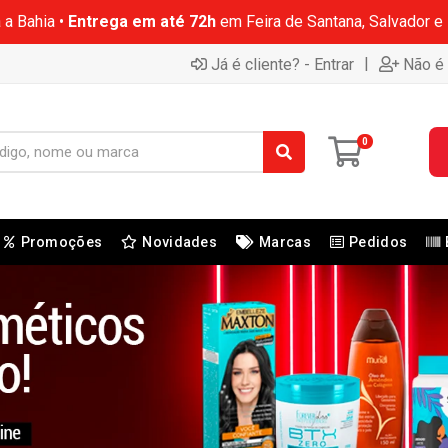
 a Bahia •
Entrega em até 72h
em Feira de Santana, Salvador e
|
Já é cliente? - Entrar
Não é 
0
Promoções
Novidades
Marcas
Pedidos