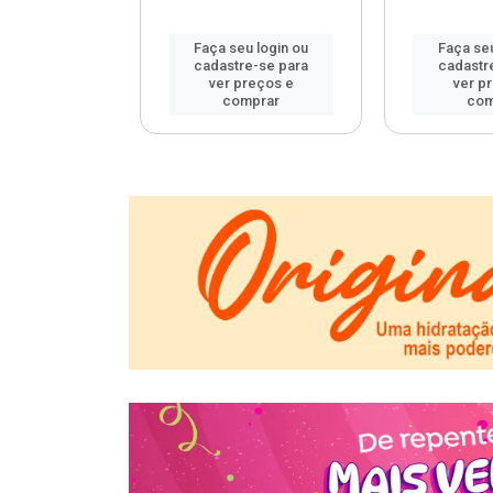
u login ou
Faça seu login ou
Faça seu
e-se para
cadastre-se para
cadastr
reços e
ver preços e
ver p
mprar
comprar
com