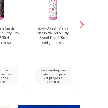
sh Cia da
Body Splash Cia da
Body Spla
lo Kitty Pink
Natureza Hello Kitty
Natureza L
240ml
Sweet Pop 240ml
Meets 
 118990
Código: 118989
Código:
 login ou
Faça seu login ou
Faça seu 
-se para
cadastre-se para
cadastre
eços e
ver preços e
ver pr
prar
comprar
comp