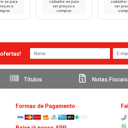
re-se para
cadastre-se para
cadastre-
preços e
ver preços e
ver pre
mprar
comprar
comp
ofertas!
Títulos
Notas Fiscais
Formas de Pagamento
Fa
Baixe já nosso APP