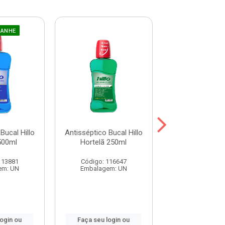
GANHE
Bucal Hillo
Antisséptico Bucal Hillo
Antisséptico Buc
500ml
Hortelã 250ml
Ice Max 25
113881
Código: 116647
Código: 116
em: UN
Embalagem: UN
Embalagem:
login ou
Faça seu login ou
Faça seu log