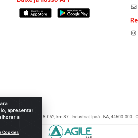
Re
para
io, apresentar
elhorar a
cos Antoneto LTDA - BA-052, km 87 - Industrial, Ipirá - BA, 44600-000 
e Cookies