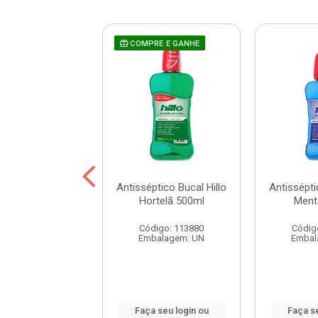
COMPRE E GANHE
ptico Bucal Hillo
Antisséptico Bucal Hillo
Antissépti
e Max 250ml
Hortelã 500ml
Ment
digo: 116648
Código: 113880
Códig
balagem: UN
Embalagem: UN
Embal
 seu login ou
Faça seu login ou
Faça se