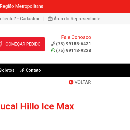
 Região Metropolitana
|
cliente? - Cadastrar
Área do Representante
Fale Conosco

(75) 99188-6431
COMEÇAR PEDIDO
(75) 99118-9228
Boletos
Contato
VOLTAR
ucal Hillo Ice Max