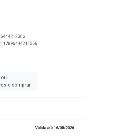
896444212306
er: 17896444211566
 ou
ços e comprar
Válida até 16/08/2026