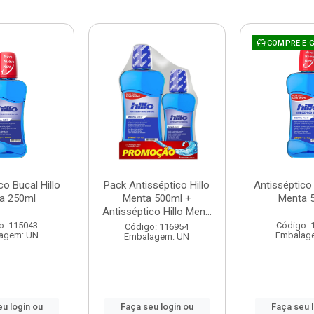
COMPRE E 
co Bucal Hillo
Pack Antisséptico Hillo
Antisséptico 
a 250ml
Menta 500ml +
Menta 
Antisséptico Hillo Men...
o: 115043
Código: 
Código: 116954
agem: UN
Embalag
Embalagem: UN
u login ou
Faça seu login ou
Faça seu 