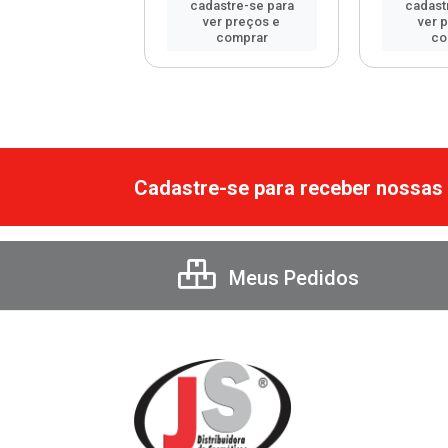
astre-se para
cadastre-se para
cadast
er preços e
ver preços e
ver 
comprar
comprar
co
Cadastre-se para receber nossas 
Meus Pedidos